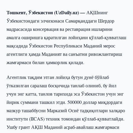
Тошкент, Ўзбекистон (UzDaily.uz) —
АҚШнинг
Ўзбекистондаги элчихонаси Самарқанддаги Шердор
мадрасасида консервация ва реставрация ишларини
амалга оширишга қаратилган лойиҳани қўллаб-қувватлаш
мақсадида Ўзбекистон Республикаси Маданий мерос
агентлиги ҳамда Маданият ва санъатни ривожлантириш
жамғармаси билан ҳамкорлик қилади.
Агентлик тақдим этган лойиҳа бутун дунё бўйлаб
ўтказилган саралаш босқичида танлаб олиниб, бу йил
учун энг катта, танлов тарихида эса Ўзбекистон учун энг
йирик суммани ташкил этди. 500000 доллар миқдордаги
мазкур ташаббусни Марказий Осиё тадқиқотлари халқаро
институти (IICAS) техник томондан қўллаб-қувватлайди.
Ушбу грант АҚШ Маданий асраб-авайлаш жамғармаси