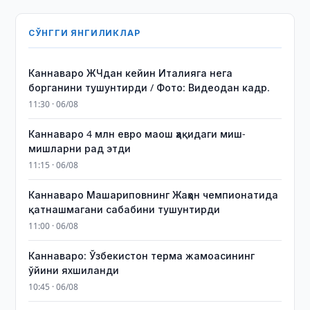
СЎНГГИ ЯНГИЛИКЛАР
Каннаваро ЖЧдан кейин Италияга нега
борганини тушунтирди / Фото: Видеодан кадр.
11:30 · 06/08
Каннаваро 4 млн евро маош ҳақидаги миш-
мишларни рад этди
11:15 · 06/08
Каннаваро Машариповнинг Жаҳон чемпионатида
қатнашмагани сабабини тушунтирди
11:00 · 06/08
Каннаваро: Ўзбекистон терма жамоасининг
ўйини яхшиланди
10:45 · 06/08