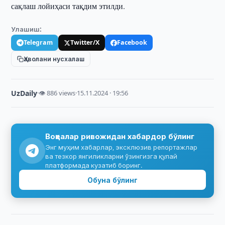
сақлаш лойиҳаси тақдим этилди.
Улашиш:
Telegram
Twitter/X
Facebook
Ҳаволани нусхалаш
UzDaily
·
👁 886 views
·
15.11.2024 · 19:56
Воқеалар ривожидан хабардор бўлинг
Энг муҳим хабарлар, эксклюзив репортажлар
ва тезкор янгиликларни ўзингизга қулай
платформада кузатиб боринг.
Обуна бўлинг