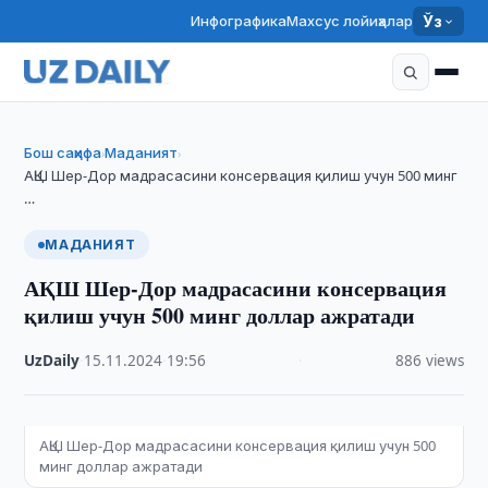
Инфографика
Махсус лойиҳалар
Ўз
Бош саҳифа
Маданият
›
›
АҚШ Шер-Дор мадрасасини консервация қилиш учун 500 минг
…
МАДАНИЯТ
АҚШ Шер-Дор мадрасасини консервация
қилиш учун 500 минг доллар ажратади
UzDaily
·
15.11.2024
·
19:56
·
886 views
АҚШ Шер-Дор мадрасасини консервация қилиш учун 500
минг доллар ажратади