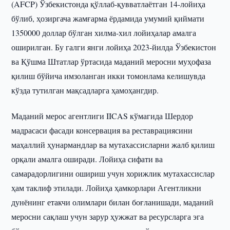
(AFCP) Ўзбекистонда қўллаб-қувватлаётган 14-лойиҳа
бўлиб, ҳозиргача жамғарма ёрдамида умумий қиймати
1350000 доллар бўлган хилма-хил лойиҳалар амалга
оширилган. Бу галги янги лойиҳа 2023-йилда Ўзбекистон
ва Қўшма Штатлар ўртасида маданий меросни муҳофаза
қилиш бўйича имзоланган икки томонлама келишувда
кўзда тутилган мақсадларга ҳамоҳангдир.
Маданий мерос агентлиги IICAS кўмагида Шердор
мадрасаси фасади консервация ва реставрациясини
маҳаллий ҳунармандлар ва мутахассисларни жалб қилиш
орқали амалга оширади. Лойиҳа сифати ва
самарадорлигини ошириш учун хорижлик мутахассислар
ҳам таклиф этилади. Лойиҳа ҳамкорлари Агентликни
дунёнинг етакчи олимлари билан боғланишади, маданий
меросни сақлаш учун зарур ҳужжат ва ресурсларга эга