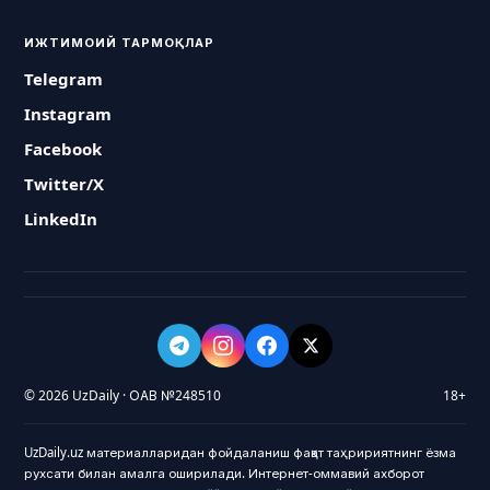
ИЖТИМОИЙ ТАРМОҚЛАР
Telegram
Instagram
Facebook
Twitter/X
LinkedIn
© 2026 UzDaily · ОАВ №248510
18+
UzDaily.uz материалларидан фойдаланиш фақат таҳририятнинг ёзма
рухсати билан амалга оширилади. Интернет-оммавий ахборот