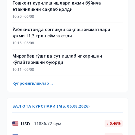
Тошкент қурилиш ишлари ҳажми бўйича
етакчиликни сақлаб қолди
10:30 · 06/08
Ўзбекистонда соғлиқни сақлаш хизматлари
ҳажми 11,3 трлн сўмга етди
10:15 · 06/08
Мирзиёев гўшт ва сут ишлаб чиқаришни
кўпайтиришни буюрди
10:11 · 06/08
Кўпроқ янгиликлар →
ВАЛЮТА КУРСЛАРИ (МБ, 06.08.2026)
USD
11886.72 сўм
↓ 0.46%