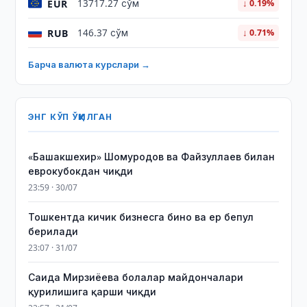
EUR
13717.27 сўм
↓ 0.19%
RUB
146.37 сўм
↓ 0.71%
Барча валюта курслари →
ЭНГ КЎП ЎҚИЛГАН
«Башакшехир» Шомуродов ва Файзуллаев билан
еврокубокдан чиқди
23:59 · 30/07
Тошкентда кичик бизнесга бино ва ер бепул
берилади
23:07 · 31/07
Саида Мирзиёева болалар майдончалари
қурилишига қарши чиқди