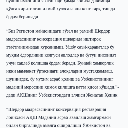
бўлиш имконини яратишади ҳамда лойиҳа давомида
қўлга киритилган илмий хулосаларни кенг тарқатишда
ёрдам беришади.
“Биз Регистон майдонидаги гўзал ва рамзий Шердор
мадрасасининг консервация ишларида иштирок
этаётганимиздан хурсандмиз. Ушбу саъй-ҳаракатлар бу
муҳим ёдгорликни келгуси авлодлар ва бутун инсоният
учун сақлаб қолишда ёрдам беради. Бундай ҳамкорлик
икки мамлакат ўртасидаги алоқаларни мустаҳкамлаш,
шунингдек, бу муҳим асраб қолиш ва Ўзбекистоннинг
маданий меросини ҳимоя қилишга катта ҳисса қўшади,”-
деди АҚШнинг Ўзбекистондаги элчиси Жонатан Ҳеник.
“Шердор мадрасасининг консервация-реставрация
лойиҳаси АҚШ Маданий асраб-авайлаш жамғармаси
билан биргаликда амалга оширилиши Ўзбекистон ва