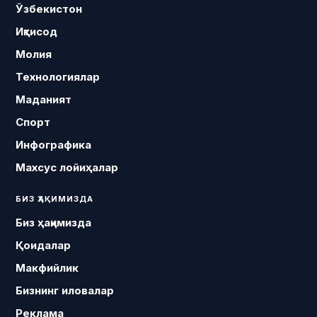
Ўзбекистон
Иқтисод
Молия
Технологиялар
Маданият
Спорт
Инфографика
Махсус лойиҳалар
БИЗ ҲАҚИМИЗДА
Биз ҳақимизда
Қоидалар
Макфийлик
Бизнинг иловалар
Реклама