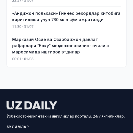
22:57 · 31/07
«Андижон полькаси» Гиннес рекордлар китобига
киритилиши учун 730 млн сўм ажратилди
11:30 · 31/07
Марказий Осиё ва Озарбайжон давлат
раҳбарлари “Боку” меҳмонхонасининг очилиш
маросимида иштирок этдилар
00:01 · 01/08
Ўзбекистоннинг етакчи янгиликлар порталы. 24/7 янгиликлар.
БЎЛИМЛАР