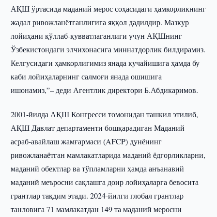
АҚШ ўртасида маданий мерос соҳасидаги ҳамкорликнинг
жадал ривожланётганлигига яққол дадилдир. Мазкур
лойиҳани қўллаб-қувватлаганлиги учун АҚШнинг
Ўзбекистондаги элчихонасига миннатдорлик билдирамиз.
Келгусидаги ҳамкорлигимиз янада кучайишига ҳамда бу
каби лойиҳаларнинг салмоғи янада ошишига
ишонамиз,”– деди Агентлик директори Б.Абдикаримов.
2001-йилда АҚШ Конгресси томонидан ташкил этилиб,
АҚШ Давлат департаменти бошқарадиган Маданий
асраб-авайлаш жамғармаси (AFCP) дунёнинг
ривожланаётган мамлакатларида маданий ёдгорликларни,
маданий обектлар ва тўпламларни ҳамда анъанавий
маданий меъросни сақлашга доир лойиҳаларга бевосита
грантлар тақдим этади. 2024-йилги глобал грантлар
танловига 71 мамлакатдан 149 та маданий меросни