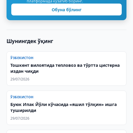
платформада кузатиб боринг.
Обуна бўлинг
Шунингдек ўқинг
ЎЗБЕКИСТОН
Тошкент вилоятида тепловоз ва тўртта цистерна
издан чиқди
29/07/2026
ЎЗБЕКИСТОН
Буюк Ипак Йўли кўчасида «яшил тўлқин» ишга
туширилди
29/07/2026