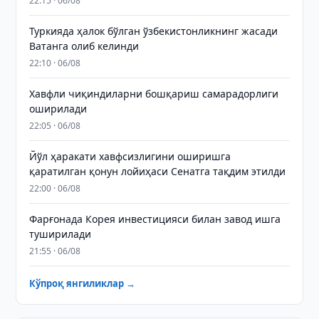
22:15 · 06/08
Туркияда ҳалок бўлган ўзбекистонликнинг жасади
Ватанга олиб келинди
22:10 · 06/08
Хавфли чиқиндиларни бошқариш самарадорлиги
оширилади
22:05 · 06/08
Йўл ҳаракати хавфсизлигини оширишга
қаратилган қонун лойиҳаси Сенатга тақдим этилди
22:00 · 06/08
Фарғонада Корея инвестицияси билан завод ишга
туширилади
21:55 · 06/08
Кўпроқ янгиликлар →