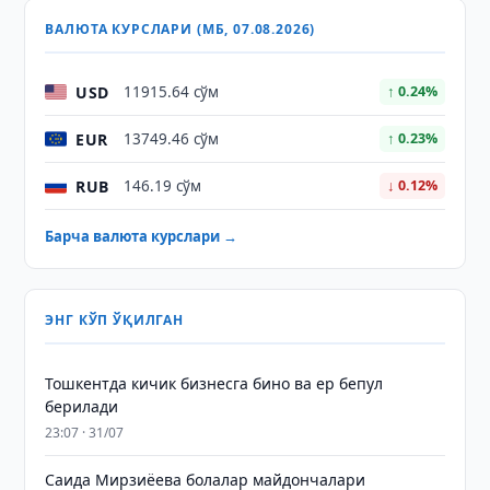
ВАЛЮТА КУРСЛАРИ (МБ, 07.08.2026)
USD
11915.64 сўм
↑ 0.24%
EUR
13749.46 сўм
↑ 0.23%
RUB
146.19 сўм
↓ 0.12%
Барча валюта курслари →
ЭНГ КЎП ЎҚИЛГАН
Тошкентда кичик бизнесга бино ва ер бепул
берилади
23:07 · 31/07
Саида Мирзиёева болалар майдончалари