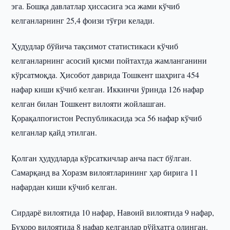
эга. Бошқа давлатлар ҳиссасига эса жами кўчиб
келганларнинг 25,4 фоизи тўғри келади.
Ҳудудлар бўйича тақсимот статистикаси кўчиб
келганларнинг асосий қисми пойтахтда жамланганини
кўрсатмоқда. Ҳисобот даврида Тошкент шаҳрига 454
нафар киши кўчиб келган. Иккинчи ўринда 126 нафар
келган билан Тошкент вилояти жойлашган.
Қорақалпоғистон Республикасида эса 56 нафар кўчиб
келганлар қайд этилган.
Қолган ҳудудларда кўрсаткичлар анча паст бўлган.
Самарқанд ва Хоразм вилоятларининг ҳар бирига 11
нафардан киши кўчиб келган.
Сирдарё вилоятида 10 нафар, Навоий вилоятида 9 нафар,
Бухоро вилоятида 8 нафар келганлар рўйхатга олинган.