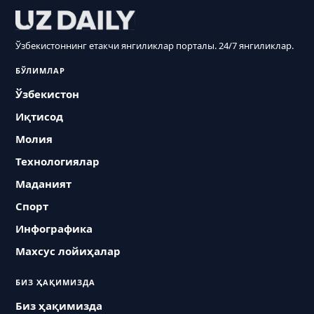
Ўзбекистоннинг етакчи янгиликлар порталы. 24/7 янгиликлар.
БЎЛИМЛАР
Ўзбекистон
Иқтисод
Молия
Технологиялар
Маданият
Спорт
Инфографика
Махсус лойиҳалар
БИЗ ҲАҚИМИЗДА
Биз ҳақимизда