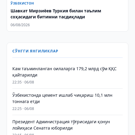
ЎЗБЕКИСТОН
Шавкат Мирзиёев Туркия билан таълим
соҳасидаги битимни тасдиқлади
06/08/2026
СЎНГГИ ЯНГИЛИКЛАР
Кам таъминланган оилаларга 179,2 млрд сўм ҚҚС
қайтарилди
22:35 · 06/08
Ўзбекистонда цемент ишлаб чиқариш 10,1 млн
тоннага етди
22:25 · 06/08
Президент Администрация тўғрисидаги қонун
лойиҳаси Сенатга юборилди