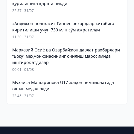
қурилишига қарши чиқди
22:57 · 31/07
«Андижон полькаси» Гиннес рекордлар китобига
киритилиши учун 730 млн сўм ажратилди
11:30 · 31/07
Марказий Осиё ва Озарбайжон давлат раҳбарлари
“Боку” меҳмонхонасининг очилиш маросимида
иштирок этдилар
00:01 · 01/08
Мухлиса Машарипова U17 жаҳон чемпионатида
олтин медал олди
23:45 · 31/07