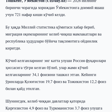
Тошкент, Ўзбекистон (UzDaily.uz) —
2026 йилнинг
биринчи чорагида хориждан Ўзбекистонга доимий яшаш
учун 721 нафар киши кўчиб келди.
Бу ҳақда Миллий статистика қўмитаси хабар бериб,
миграция оқимларининг келиб чиқиш мамлакатлари ва
республика ҳудудлари бўйича тақсимотига ойдинлик
киритди.
Кўчиб келганларнинг энг катта улуши Россия фуқаролари
ҳиссасига тўғри келган бўлиб, улар жами кўчиб
келганларнинг 34,1 фоизини ташкил этган. Кейинги
ўринларда Қозоғистон 19,7 фоиз ва Тожикистон 12,2 фоиз
билан қайд этилган.
Шунингдек, келиб чиққан давлатлар қаторида
Қирғизистон 4,9 фоиз ва Туркманистон 3,7 фоиз улушга