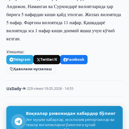
Андижон, Наманган ва Сурхондарё вилоятларида ҳар
бирига 5 нафардан киши қайд этилган. Жиззах вилоятида
5 нафар, Фарғона вилоятида 11 нафар, Қашқадарё
вилоятида эса 1 нафар киши доимий яшаш учун кўчиб
келган.
Улашиш:
Telegram
Twitter/X
Facebook
Ҳаволани нусхалаш
UzDaily
·
👁 229 views
·
19.05.2026 · 14:55
Воқеалар ривожидан хабардор бўлинг
Энг муҳим хабарлар, эксклюзив репортажлар ва
тезкор янгиликларни ўзингизга қулай