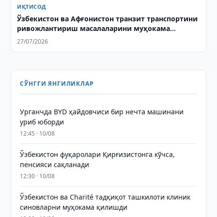
ИҚТИСОД
Ўзбекистон ва Афғонистон транзит транспортини
ривожлантириш масалаларини муҳокама
қилишди
27/07/2026
СЎНГГИ ЯНГИЛИКЛАР
Урганчда BYD ҳайдовчиси бир нечта машинани
уриб юборди
12:45 · 10/08
Ўзбекистон фуқаролари Қирғизистонга кўчса,
пенсияси сақланади
12:30 · 10/08
Ўзбекистон ва Charité тадқиқот ташкилоти клиник
синовларни муҳокама қилишди