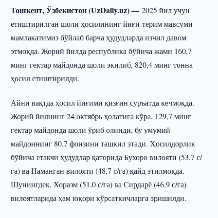
Тошкент, Ўзбекистон (UzDaily.uz) —
2025 йил учун
етиштирилган шоли ҳосилининг йиғи-терим мавсуми
мамлакатимиз бўйлаб барча ҳудудларда изчил давом
этмоқда. Жорий йилда республика бўйича жами 160,7
минг гектар майдонда шоли экилиб, 820,4 минг тонна
ҳосил етиштирилди.
Айни вақтда ҳосил йиғими қизғин суръатда кечмоқда.
Жорий йилнинг 24 октябрь ҳолатига кўра, 129,7 минг
гектар майдонда шоли ўриб олинди, бу умумий
майдоннинг 80,7 фоизини ташкил этади. Ҳосилдорлик
бўйича етакчи ҳудудлар қаторида Бухоро вилояти (53,7 с/
га) ва Наманган вилояти (48,7 с/га) қайд этилмоқда.
Шунингдек, Хоразм (51,0 с/га) ва Сирдарё (46,9 с/га)
вилоятларида ҳам юқори кўрсаткичларга эришилди.