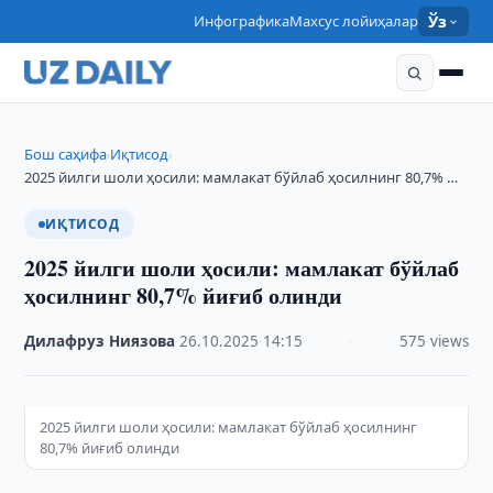
Инфографика
Махсус лойиҳалар
Ўз
Бош саҳифа
Иқтисод
›
›
2025 йилги шоли ҳосили: мамлакат бўйлаб ҳосилнинг 80,7% …
ИҚТИСОД
2025 йилги шоли ҳосили: мамлакат бўйлаб
ҳосилнинг 80,7% йиғиб олинди
Дилафруз Ниязова
·
26.10.2025
·
14:15
·
575 views
2025 йилги шоли ҳосили: мамлакат бўйлаб ҳосилнинг
80,7% йиғиб олинди