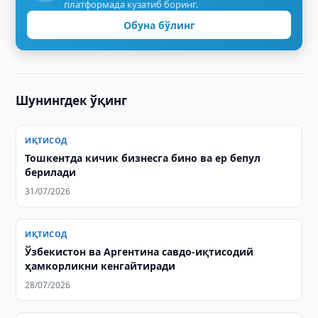
платформада кузатиб боринг.
Обуна бўлинг
Шунингдек ўқинг
ИҚТИСОД
Тошкентда кичик бизнесга бино ва ер бепул
берилади
31/07/2026
ИҚТИСОД
Ўзбекистон ва Аргентина савдо-иқтисодий
ҳамкорликни кенгайтиради
28/07/2026