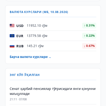
ВАЛЮТА КУРСЛАРИ (МБ, 10.08.2026)
USD
11952.10 сўм
↑ 0.31%
EUR
13779.58 сўм
↑ 0.22%
RUB
145.21 сўм
↓ 0.67%
Барча валюта курслари →
ЭНГ КЎП ЎҚИЛГАН
Сенат ҳарбий пенсиялар тўғрисидаги янги қонунни
маъқуллади
21:11 · 07/08