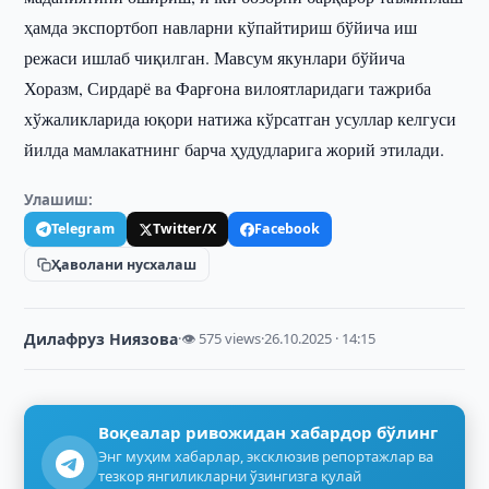
ҳамда экспортбоп навларни кўпайтириш бўйича иш
режаси ишлаб чиқилган. Мавсум якунлари бўйича
Хоразм, Сирдарё ва Фарғона вилоятларидаги тажриба
хўжаликларида юқори натижа кўрсатган усуллар келгуси
йилда мамлакатнинг барча ҳудудларига жорий этилади.
Улашиш:
Telegram
Twitter/X
Facebook
Ҳаволани нусхалаш
Дилафруз Ниязова
·
👁 575 views
·
26.10.2025 · 14:15
Воқеалар ривожидан хабардор бўлинг
Энг муҳим хабарлар, эксклюзив репортажлар ва
тезкор янгиликларни ўзингизга қулай