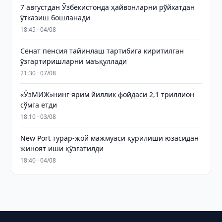
7 августдан Ўзбекистонда ҳайвонларни рўйхатдан
ўтказиш бошланади
18:45 · 04/08
Сенат пенсия тайинлаш тартибига киритилган
ўзгартиришларни маъқуллади
21:30 · 07/08
«ЎзМИЖ»нинг ярим йиллик фойдаси 2,1 триллион
сўмга етди
18:10 · 03/08
New Port турар-жой мажмуаси қурилиши юзасидан
жиноят иши қўзғатилди
18:40 · 04/08