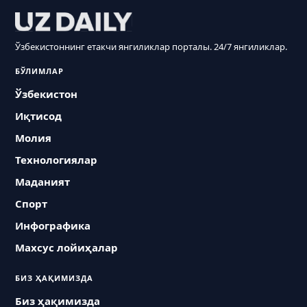
Ўзбекистоннинг етакчи янгиликлар порталы. 24/7 янгиликлар.
БЎЛИМЛАР
Ўзбекистон
Иқтисод
Молия
Технологиялар
Маданият
Спорт
Инфографика
Махсус лойиҳалар
БИЗ ҲАҚИМИЗДА
Биз ҳақимизда