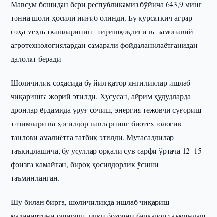
Мавсум бошидан бери республикамиз бўйича 643,9 минг
тонна шоли ҳосили йиғиб олинди. Бу кўрсаткич аграр
соҳа меҳнаткашларининг тиришқоқлиги ва замонавий
агротехнологиялардан самарали фойдаланилаётганидан
далолат беради.
Шоличилик соҳасида бу йил қатор янгиликлар ишлаб
чиқаришга жорий этилди. Хусусан, айрим ҳудудларда
дронлар ёрдамида уруғ сочиш, энергия тежовчи суғориш
тизимлари ва ҳосилдор навларнинг биотехнологик
танлови амалиётга татбиқ этилди. Мутасаддилар
таъкидлашича, бу усуллар орқали сув сарфи ўртача 12–15
фоизга камайган, бироқ ҳосилдорлик ўсиши
таъминланган.
Шу билан бирга, шоличиликда ишлаб чиқариш
маданиятини ошириш, ички бозорни барқарор таъминлаш