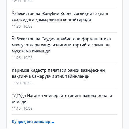
12:00 · 10/08
Ўзбекистон ва Жанубий Корея соғлиқни сақлаш
соҳасидаги ҳамкорликни кенгайтиради
11:30 · 10/08
Ўзбекистон ва Саудия Арабистони фармацевтика
маҳсулотлари хавфсизлигини тартибга солишни
муҳокама қилишди
11:25 · 10/08
Каримов Кадастр палатаси раиси вазифасини
вақтинча бажарувчи этиб тайинланди
11:20 · 10/08
ТДТУда Нагаока университетининг ваколатхонаси
очилди
11:15 · 10/08
Кўпроқ янгиликлар →