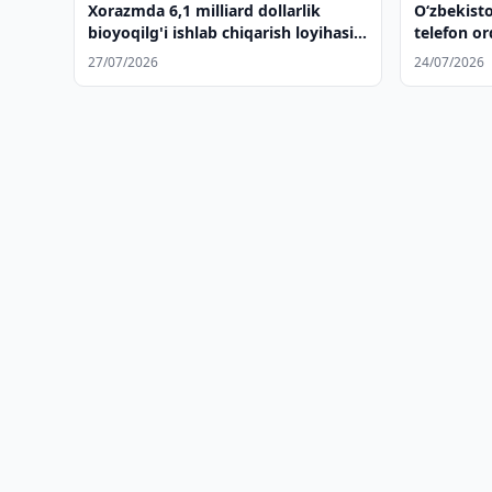
Xorazmda 6,1 milliard dollarlik
Oʻzbekisto
bioyoqilg'i ishlab chiqarish loyihasi
telefon or
amalga oshirilmoqda
27/07/2026
24/07/2026