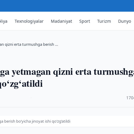
liya
Texnologiyalar
Madaniyat
Sport
Turizm
Dunyo
n qizni erta turmushga berish …
aga yetmagan qizni erta turmushg
qo‘zg‘atildi
·
170
erish bo‘yicha jinoyat ishi qo‘zg‘atildi