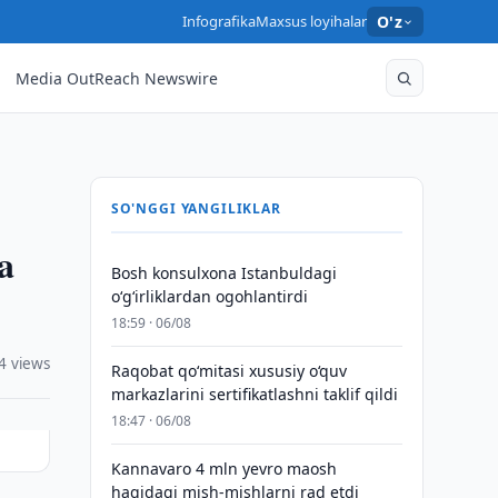
Infografika
Maxsus loyihalar
O'z
Media OutReach Newswire
SO'NGGI YANGILIKLAR
a
Bosh konsulxona Istanbuldagi
o‘g‘irliklardan ogohlantirdi
18:59 · 06/08
4 views
Raqobat qo‘mitasi xususiy o‘quv
markazlarini sertifikatlashni taklif qildi
18:47 · 06/08
Kannavaro 4 mln yevro maosh
haqidagi mish-mishlarni rad etdi