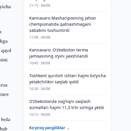
yicha
11:15 · 06/08
Kannavaro Masharipovning Jahon
chempionatida qatnashmagani
sababini tushuntirdi
n
11:00 · 06/08
shga
a qayd
Kannavaro: O‘zbekiston terma
jamoasining o‘yini yaxshilandi
mini
10:45 · 06/08
Toshkent qurilish ishlari hajmi bo‘yicha
yetakchilikni saqlab qoldi
 esa
10:30 · 06/08
Denov
O‘zbekistonda sog‘liqni saqlash
xizmatlari hajmi 11,3 trln so‘mga yetdi
10:15 · 06/08
 bola
abab
Ko'proq yangiliklar →