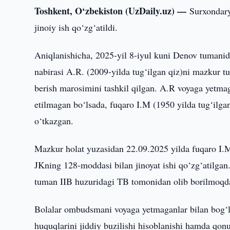
Toshkent, O‘zbekiston (UzDaily.uz) —
Surxondary
jinoiy ish qo‘zg‘atildi.
Aniqlanishicha, 2025-yil 8-iyul kuni Denov tumanid
nabirasi A.R. (2009-yilda tug‘ilgan qiz)ni mazkur 
berish marosimini tashkil qilgan. A.R voyaga yetmag
etilmagan bo‘lsada, fuqaro I.M (1950 yilda tug‘ilg
o‘tkazgan.
Mazkur holat yuzasidan 22.09.2025 yilda fuqaro I.
JKning 128-moddasi bilan jinoyat ishi qo‘zg‘atilgan.
tuman IIB huzuridagi TB tomonidan olib borilmoqd
Bolalar ombudsmani voyaga yetmaganlar bilan bog‘liq
huquqlarini jiddiy buzilishi hisoblanishi hamda qon