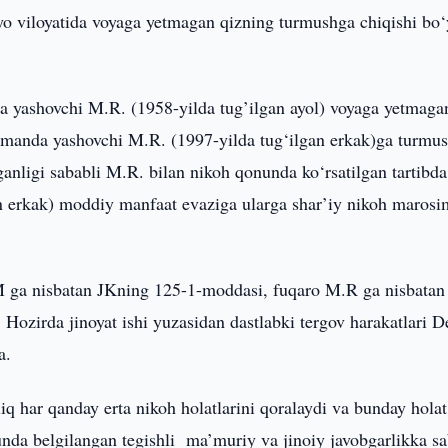
o viloyatida voyaga yetmagan qizning turmushga chiqishi bo‘
a yashovchi M.R. (1958-yilda tug’ilgan ayol) voyaga yetmaga
tumanda yashovchi M.R. (1997-yilda tug‘ilgan erkak)ga turmu
anligi sababli M.R. bilan nikoh qonunda ko‘rsatilgan tartibd
an erkak) moddiy manfaat evaziga ularga shar’iy nikoh marosi
M ga nisbatan JKning 125-1-moddasi, fuqaro M.R ga nisbatan
 Hozirda jinoyat ishi yuzasidan dastlabki tergov harakatlari 
a.
 har qanday erta nikoh holatlarini qoralaydi va bunday holat
unda belgilangan tegishli ma’muriy va jinoiy javobgarlikka s