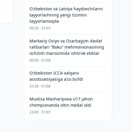
i
Oʻzbekiston va Latviya haydovchilarni
tayyorlashning yangi tizimini
tayyorlamoqda
09:30 · 31/07
Markaziy Osiyo va Ozarbayjon davlat
rahbarlari “Boku” mehmonxonasining
ochilish marosimida ishtirok etdilar
00:00 · 01/08
O‘zbekiston ICCA xalqaro
assotsiatsiyasiga aʼzo bo‘ldi
20:38 · 01/08
Muxlisa Masharipova U17 jahon
chempionatida oltin medal oldi
23:45 · 31/07