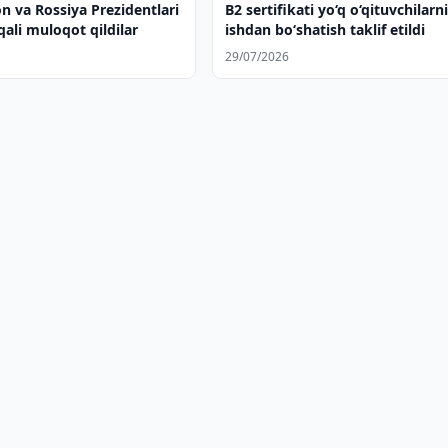
n va Rossiya Prezidentlari
B2 sertifikati yo‘q o‘qituvchilarn
qali muloqot qildilar
ishdan bo‘shatish taklif etildi
29/07/2026