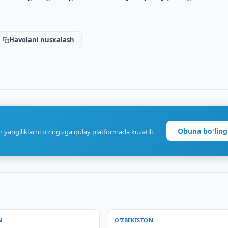
Havolani nusxalash
Obuna bo'ling
r yangiliklarni o‘zingizga qulay platformada kuzatib
N
O‘ZBEKISTON