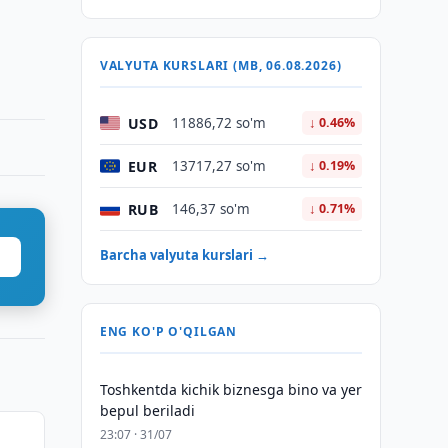
VALYUTA KURSLARI (MB, 06.08.2026)
USD
11886,72 so'm
↓ 0.46%
EUR
13717,27 so'm
↓ 0.19%
RUB
146,37 so'm
↓ 0.71%
Barcha valyuta kurslari →
ENG KO'P O'QILGAN
Toshkentda kichik biznesga bino va yer
bepul beriladi
23:07 · 31/07