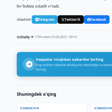
boʻlishini eslatib oʻtadi.
Ulashish:
Telegram
Twitter/X
Facebook
UzDaily
·
👁 1704 views
·
25.09.2025 · 09:10
Voqealar rivojidan xabardor bo‘ling
Eng muhim xabarlar, eksklyuziv reportajlar va tezko
boring.
Shuningdek o'qing
O‘ZBEKISTON
O‘ZBEKISTO