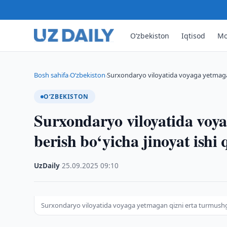
O‘zbekiston
Iqtisod
Mo
Bosh sahifa
O‘zbekiston
Surxondaryo viloyatida voyaga yetmaga
›
›
O‘ZBEKISTON
Surxondaryo viloyatida voy
berish bo‘yicha jinoyat ishi 
UzDaily
·
25.09.2025
·
09:10
Surxondaryo viloyatida voyaga yetmagan qizni erta turmushga b