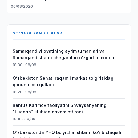
06/08/2026
SO'NGGI YANGILIKLAR
Samarqand viloyatining ayrim tumanlari va
Samarqand shahri chegaralari oʻzgartirilmoqda
18:30 · 08/08
Oʻzbekiston Senati raqamli markaz toʻgʻrisidagi
qonunni maʼqulladi
18:20 · 08/08
Behruz Karimov faoliyatini Shveysariyaning
“Lugano” klubida davom ettiradi
18:10 · 08/08
O‘zbekistonda YHQ bo‘yicha ishlarni ko‘rib chiqish