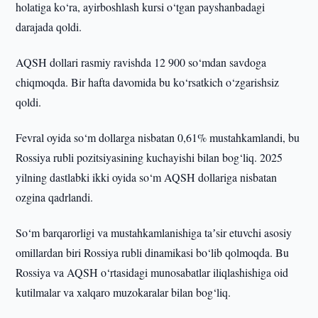
holatiga ko‘ra, ayirboshlash kursi o‘tgan payshanbadagi
darajada qoldi.
AQSH dollari rasmiy ravishda 12 900 so‘mdan savdoga
chiqmoqda. Bir hafta davomida bu ko‘rsatkich o‘zgarishsiz
qoldi.
Fevral oyida so‘m dollarga nisbatan 0,61% mustahkamlandi, bu
Rossiya rubli pozitsiyasining kuchayishi bilan bog‘liq. 2025
yilning dastlabki ikki oyida so‘m AQSH dollariga nisbatan
ozgina qadrlandi.
So‘m barqarorligi va mustahkamlanishiga taʼsir etuvchi asosiy
omillardan biri Rossiya rubli dinamikasi bo‘lib qolmoqda. Bu
Rossiya va AQSH o‘rtasidagi munosabatlar iliqlashishiga oid
kutilmalar va xalqaro muzokaralar bilan bog‘liq.