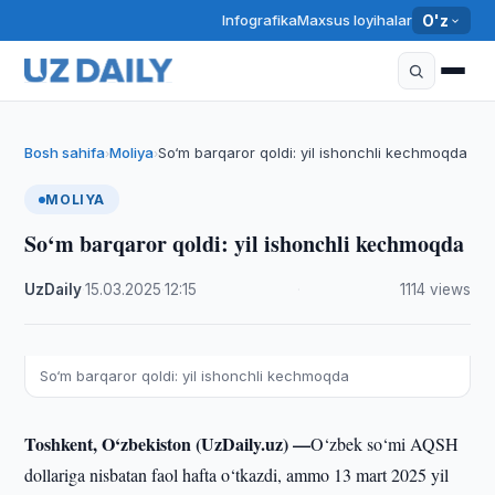
Infografika
Maxsus loyihalar
O'z
Bosh sahifa
Moliya
So‘m barqaror qoldi: yil ishonchli kechmoqda
›
›
MOLIYA
So‘m barqaror qoldi: yil ishonchli kechmoqda
UzDaily
·
15.03.2025
·
12:15
·
1114 views
So‘m barqaror qoldi: yil ishonchli kechmoqda
Toshkent, O‘zbekiston (UzDaily.uz) —
O‘zbek so‘mi AQSH
dollariga nisbatan faol hafta o‘tkazdi, ammo 13 mart 2025 yil