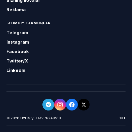
Bizning ilovalar
Reklama
IJTIMOIY TARMOQLAR
Telegram
Instagram
Facebook
Twitter/X
LinkedIn
© 2026 UzDaily · OAV №248510
18+