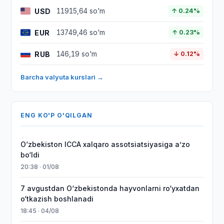
USD
11915,64 so'm
↑ 0.24%
EUR
13749,46 so'm
↑ 0.23%
RUB
146,19 so'm
↓ 0.12%
Barcha valyuta kurslari →
ENG KO'P O'QILGAN
O‘zbekiston ICCA xalqaro assotsiatsiyasiga aʼzo
bo‘ldi
20:38 · 01/08
7 avgustdan O‘zbekistonda hayvonlarni ro‘yxatdan
o‘tkazish boshlanadi
18:45 · 04/08