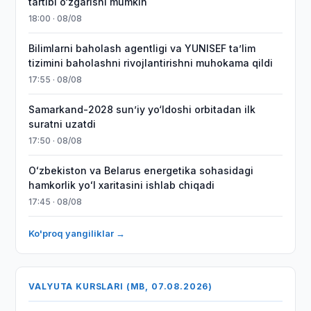
tartibi o‘zgarishi mumkin
18:00 · 08/08
Bilimlarni baholash agentligi va YUNISEF taʼlim
tizimini baholashni rivojlantirishni muhokama qildi
17:55 · 08/08
Samarkand-2028 sunʼiy yo‘ldoshi orbitadan ilk
suratni uzatdi
17:50 · 08/08
Oʻzbekiston va Belarus energetika sohasidagi
hamkorlik yoʻl xaritasini ishlab chiqadi
17:45 · 08/08
Ko'proq yangiliklar →
VALYUTA KURSLARI (MB, 07.08.2026)