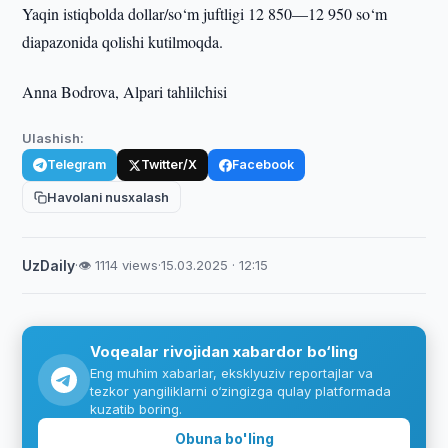
Yaqin istiqbolda dollar/so‘m juftligi 12 850—12 950 so‘m
diapazonida qolishi kutilmoqda.
Anna Bodrova, Alpari tahlilchisi
Ulashish:
Telegram
Twitter/X
Facebook
Havolani nusxalash
UzDaily
·
👁 1114 views
·
15.03.2025 · 12:15
Voqealar rivojidan xabardor bo‘ling
Eng muhim xabarlar, eksklyuziv reportajlar va
tezkor yangiliklarni o‘zingizga qulay platformada
kuzatib boring.
Obuna bo'ling