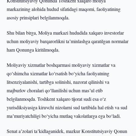
Konstitutsiyaviy Qonunda Toshkent xalqaro moliya
markazining alohida hudud sifatidagi maqomi, faoliyatining
asosiy prinsiplari belgilanmoqda.
Shu bilan birga, Moliya markazi hududida xalqaro investorlar
uchun moliyaviy barqarorlikni taʼminlashga qaratilgan normalar
ham Qonunga kiritilmoqda.
Moliyaviy xizmatlar boshqarmasi moliyaviy xizmatlar va
qoʻshimcha xizmatlar koʻrsatish boʻyicha faoliyatning
litsenziyalanishi, tartibga solinishi, nazorat qilinishi va
majburlov choralari qoʻllanilishi uchun masʼul etib
belgilanmoqda. Toshkent xalqaro tijorat sudi esa oʻz
yurisdiksiyasiga kiruvchi nizolarni sud tartibida hal etish va sud
maʼmuriyatchiligi boʻyicha mutlaq vakolatlarga ega boʻladi.
Senat aʼzolari taʼkidlaganidek, mazkur Konstitutsiyaviy Qonun