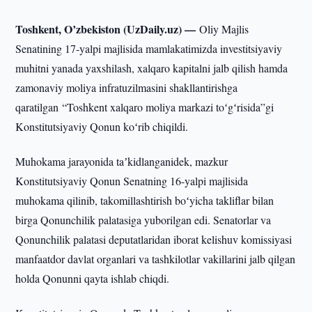
Toshkent, O’zbekiston (UzDaily.uz) —
Oliy Majlis
Senatining 17-yalpi majlisida mamlakatimizda investitsiyaviy
muhitni yanada yaxshilash, xalqaro kapitalni jalb qilish hamda
zamonaviy moliya infratuzilmasini shakllantirishga
qaratilgan “Toshkent xalqaro moliya markazi toʻgʻrisida”gi
Konstitutsiyaviy Qonun koʻrib chiqildi.
Muhokama jarayonida taʼkidlanganidek, mazkur
Konstitutsiyaviy Qonun Senatning 16-yalpi majlisida
muhokama qilinib, takomillashtirish boʻyicha takliflar bilan
birga Qonunchilik palatasiga yuborilgan edi. Senatorlar va
Qonunchilik palatasi deputatlaridan iborat kelishuv komissiyasi
manfaatdor davlat organlari va tashkilotlar vakillarini jalb qilgan
holda Qonunni qayta ishlab chiqdi.