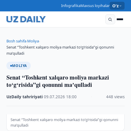
Infografika
Maxsus loyihalar
O'z
Bosh sahifa
Moliya
›
›
Senat “Toshkent xalqaro moliya markazi toʻgʻrisida”gi qonunni
maʼqulladi
MOLIYA
Senat “Toshkent xalqaro moliya markazi
toʻgʻrisida”gi qonunni maʼqulladi
UzDaily tahririyati
·
09.07.2026
·
18:00
·
448 views
Senat “Toshkent xalqaro moliya markazi toʻgʻrisida”gi qonunni
maʼqulladi