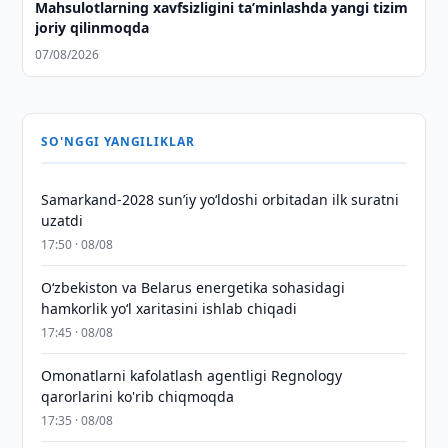
Mahsulotlarning xavfsizligini taʼminlashda yangi tizim
joriy qilinmoqda
07/08/2026
SO'NGGI YANGILIKLAR
Samarkand-2028 sunʼiy yo‘ldoshi orbitadan ilk suratni
uzatdi
17:50 · 08/08
Oʻzbekiston va Belarus energetika sohasidagi
hamkorlik yoʻl xaritasini ishlab chiqadi
17:45 · 08/08
Omonatlarni kafolatlash agentligi Regnology
qarorlarini ko'rib chiqmoqda
17:35 · 08/08