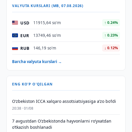
VALYUTA KURSLARI (MB, 07.08.2026)
USD
11915,64 so'm
↑ 0.24%
EUR
13749,46 so'm
↑ 0.23%
RUB
146,19 so'm
↓ 0.12%
Barcha valyuta kurslari →
ENG KO'P O'QILGAN
O‘zbekiston ICCA xalqaro assotsiatsiyasiga aʼzo bo‘ldi
20:38 · 01/08
7 avgustdan O‘zbekistonda hayvonlarni ro‘yxatdan
o‘tkazish boshlanadi