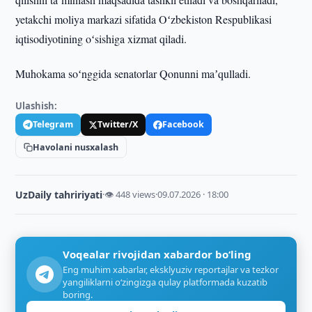
yetakchi moliya markazi sifatida Oʻzbekiston Respublikasi
iqtisodiyotining oʻsishiga xizmat qiladi.
Muhokama soʻnggida senatorlar Qonunni maʼqulladi.
Ulashish:
Telegram
Twitter/X
Facebook
Havolani nusxalash
UzDaily tahririyati
·
👁 448 views
·
09.07.2026 · 18:00
Voqealar rivojidan xabardor bo‘ling
Eng muhim xabarlar, eksklyuziv reportajlar va tezkor
yangiliklarni o‘zingizga qulay platformada kuzatib
boring.