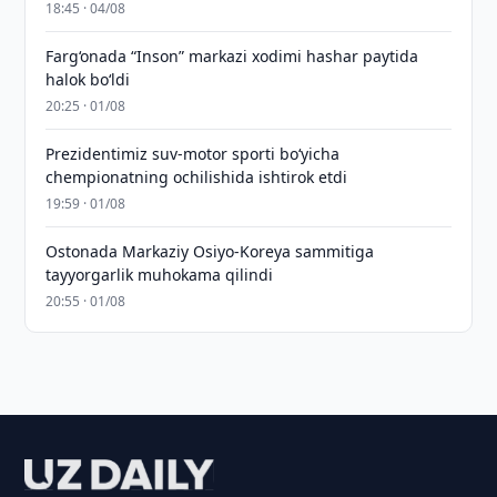
18:45 · 04/08
Farg‘onada “Inson” markazi xodimi hashar paytida
halok bo‘ldi
20:25 · 01/08
Prezidentimiz suv-motor sporti bo‘yicha
chempionatning ochilishida ishtirok etdi
19:59 · 01/08
Ostonada Markaziy Osiyo-Koreya sammitiga
tayyorgarlik muhokama qilindi
20:55 · 01/08