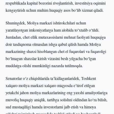
respublikada kapital bozorini rivojlantirish, investitsiya oqimini
kengaytirish uchun muhim huquqiy asos boʻlib xizmat qiladi.
Shuningdek, Moliya markazi ishtirokchilari uchun
yaratilayotgan imkoniyatlarga ham alohida toʻxtalib oʻtildi.
Jumladan, chet ellik mutaxassislarni mehnat faoliyati huquqiga
doir tasdiqnoma olmasdan ishga qabul qilish hamda Moliya
markazining shaxsi hisoblangan chet el fuqarolari va fuqaroligi
boʻlmagan shaxslar kirish vizasini besh yilgacha boʻlgan
muddatga olishi mumkinligi nazarda tutilmoqda.
Senatorlar oʻz chiqishlarida taʼkidlaganlaridek, Toshkent
xalqaro moliya markazi xalqaro miqyosda eʼtirof etilgan
yetakchi jahon moliya markazlarining eng yaxshi amaliyotlariga
muvofiq huquqiy aniqlik, tartibga solishni oldindan koʻra bilish,
sud mustaqilligi hamda investorlarni jalb etish va himoya
qilishni taʼminlash maqsadida tashkil etiladi va boshqariladi,