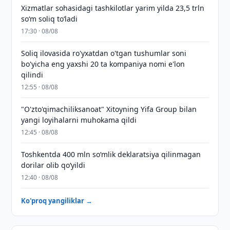
Xizmatlar sohasidagi tashkilotlar yarim yilda 23,5 trln
so‘m soliq to‘ladi
17:30 · 08/08
Soliq ilovasida ro'yxatdan o'tgan tushumlar soni
bo'yicha eng yaxshi 20 ta kompaniya nomi e'lon
qilindi
12:55 · 08/08
"O'zto'qimachiliksanoat" Xitoyning Yifa Group bilan
yangi loyihalarni muhokama qildi
12:45 · 08/08
Toshkentda 400 mln so‘mlik deklaratsiya qilinmagan
dorilar olib qo‘yildi
12:40 · 08/08
Ko'proq yangiliklar →