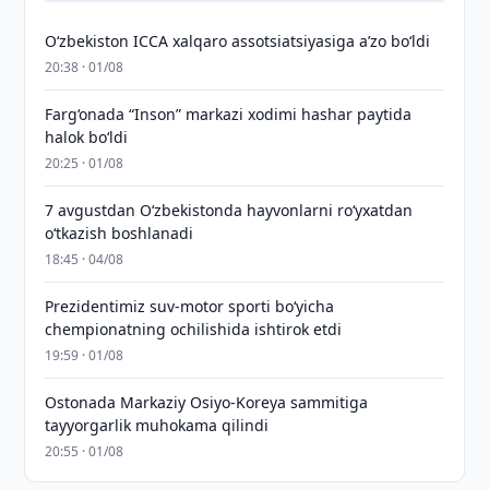
O‘zbekiston ICCA xalqaro assotsiatsiyasiga aʼzo bo‘ldi
20:38 · 01/08
Farg‘onada “Inson” markazi xodimi hashar paytida
halok bo‘ldi
20:25 · 01/08
7 avgustdan O‘zbekistonda hayvonlarni ro‘yxatdan
o‘tkazish boshlanadi
18:45 · 04/08
Prezidentimiz suv-motor sporti bo‘yicha
chempionatning ochilishida ishtirok etdi
19:59 · 01/08
Ostonada Markaziy Osiyo-Koreya sammitiga
tayyorgarlik muhokama qilindi
20:55 · 01/08