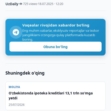
UzDaily
·
👁 725 views
·
18.07.2025 · 12:20
Voqealar rivojidan xabardor bo‘ling
Eng muhim xabarlar, eksklyuziv reportajlar va tezkor
yangiliklarni o‘zingizga qulay platformada kuzatib
boring.
Obuna bo'ling
Shuningdek o'qing
MOLIYA
O‘zbekistonda ipoteka kreditlari 13,1 trln so‘mga
yetdi
25/07/2026