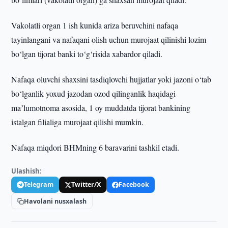
Vakolatli organ 1 ish kunida ariza beruvchini nafaqa
tayinlangani va nafaqani olish uchun murojaat qilinishi lozim
bo‘lgan tijorat banki to‘g‘risida xabardor qiladi.
Nafaqa oluvchi shaxsini tasdiqlovchi hujjatlar yoki jazoni o‘tab
bo‘lganlik yoxud jazodan ozod qilinganlik haqidagi
maʼlumotnoma asosida, 1 oy muddatda tijorat bankining
istalgan filialiga murojaat qilishi mumkin.
Nafaqa miqdori BHMning 6 baravarini tashkil etadi.
Ulashish:
Telegram
Twitter/X
Facebook
Havolani nusxalash