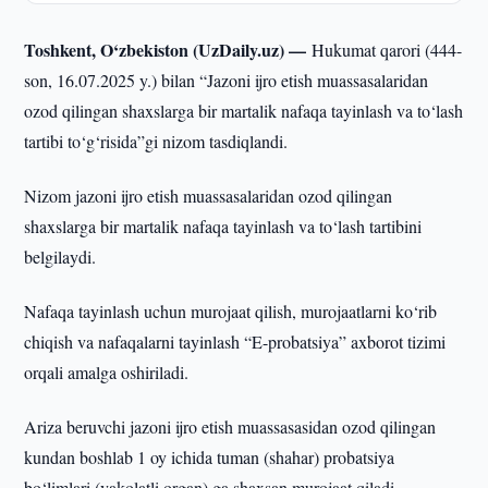
Toshkent, O‘zbekiston (UzDaily.uz) —
Hukumat qarori (444-
son, 16.07.2025 y.) bilan “Jazoni ijro etish muassasalaridan
ozod qilingan shaxslarga bir martalik nafaqa tayinlash va to‘lash
tartibi to‘g‘risida”gi nizom tasdiqlandi.
Nizom jazoni ijro etish muassasalaridan ozod qilingan
shaxslarga bir martalik nafaqa tayinlash va to‘lash tartibini
belgilaydi.
Nafaqa tayinlash uchun murojaat qilish, murojaatlarni ko‘rib
chiqish va nafaqalarni tayinlash “E-probatsiya” axborot tizimi
orqali amalga oshiriladi.
Ariza beruvchi jazoni ijro etish muassasasidan ozod qilingan
kundan boshlab 1 oy ichida tuman (shahar) probatsiya
bo‘limlari (vakolatli organ) ga shaxsan murojaat qiladi.