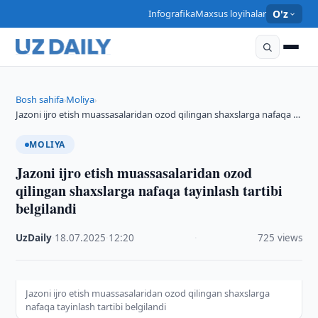
Infografika
Maxsus loyihalar
O'z
Bosh sahifa
Moliya
›
›
Jazoni ijro etish muassasalaridan ozod qilingan shaxslarga nafaqa …
MOLIYA
Jazoni ijro etish muassasalaridan ozod
qilingan shaxslarga nafaqa tayinlash tartibi
belgilandi
UzDaily
·
18.07.2025
·
12:20
·
725 views
Jazoni ijro etish muassasalaridan ozod qilingan shaxslarga
nafaqa tayinlash tartibi belgilandi