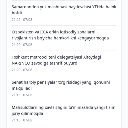
Samarqandda yuk mashinasi haydovchisi YTHda halok
bo‘ldi
21:25 · 07/08
Oʻzbekiston va JICA erkin iqtisodiy zonalarni
rivojlantirish boʻyicha hamkorlikni kengaytirmoqda
21:20 · 07/08
Toshkent metropoliteni delegatsiyasi Xitoydagi
NARINCO zavodiga tashrif buyurdi
21:20 · 07/08
Senat harbiy pensiyalar to'g'risidagi yangi qonunni
ma'qulladi
21:15 · 07/08
Mahsulotlarning xavfsizligini taʼminlashda yangi tizim
joriy qilinmoqda
21:15 · 07/08