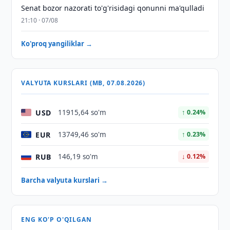
Senat bozor nazorati to'g'risidagi qonunni ma'qulladi
21:10 · 07/08
Ko'proq yangiliklar →
VALYUTA KURSLARI (MB, 07.08.2026)
USD
11915,64 so'm
↑ 0.24%
EUR
13749,46 so'm
↑ 0.23%
RUB
146,19 so'm
↓ 0.12%
Barcha valyuta kurslari →
ENG KO'P O'QILGAN