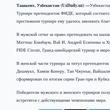
Ташкент, Узбекистан (UzDaily.uz) —
Узбекиста
Турнире претендентов ФИДЕ, который состоится 
престижном турнире ему удалось завоевать бла
В мужской сетке за право претендовать на шах
Маттиас Блюбаум, Вэй И, Андрей Есипенко и Хи
FIDE Circuit, Гранд-швейцарский турнир и миро
В женской части турнира за титул претенденто
Дешмукх, Хампи Конеру, Тан Чжунъи, Вайшали Р
сформирован по итогам серии Гран-при и Кубка
Победители мужского и женского турниров полу
встретятся с действующими чемпионами мира.