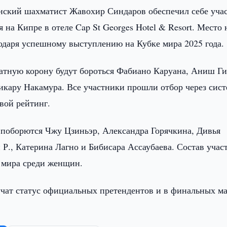
нский шахматист Жавохир Синдаров обеспечил себе учас
на Кипре в отеле Cap St Georges Hotel & Resort. Место 
годаря успешному выступлению на Кубке мира 2025 года.
матную корону будут бороться Фабиано Каруана, Аниш Ги
кару Накамура. Все участники прошли отбор через сис
вой рейтинг.
к поборются Чжу Цзиньэр, Александра Горячкина, Дивья
., Катерина Лагно и Бибисара Ассаубаева. Состав учас
 мира среди женщин.
чат статус официальных претендентов и в финальных м