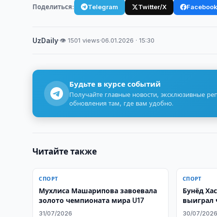
Поделиться:
Telegram
Twitter/X
Faceboo
UzDaily
·
👁 1501 views
·
06.01.2026 · 15:30
Будьте в курсе событий
Получайте главные новости, эксклюзивные ре
обновления там, где вам удобно.
Читайте также
СПОРТ
СПОРТ
Мухлиса Машарипова завоевала
Бунёд Ха
золото чемпионата мира U17
выиграл 
31/07/2026
30/07/202