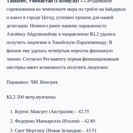
Ташкент, Узбекистан (UzDaily.uz) --
Сегодняшние
соревнования на чемпионате мира по гребле на байдарках
и каноэ в городе Цегед, успешно прошли для нашей
делегации. Немного ранее нашему параканоисту
Азизбеку Абдулвахобову в направлении KL2 удалось
получить лицензию в Токийскую Паралимпиаду. В
финале ему удалось четвёртым пересечь финишную
линию. Согласно Регламенту первая финишировавшая
шестёрка имеет возможность получить лицензию.
Параканоэ. ЧМ. Венгрия.
KL2-200 метр,мужчины.
Куртис Макгрет (Австралия) – 42.35
Федерико Манкарелла (Италия) – 42.80
Скот Мертлюу (Новая Зеландия) – 43.51