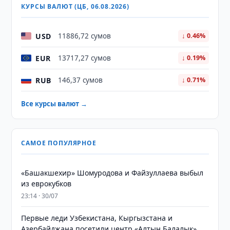
КУРСЫ ВАЛЮТ (ЦБ, 06.08.2026)
USD
11886,72 сумов
↓ 0.46%
EUR
13717,27 сумов
↓ 0.19%
RUB
146,37 сумов
↓ 0.71%
Все курсы валют →
САМОЕ ПОПУЛЯРНОЕ
«Башакшехир» Шомуродова и Файзуллаева выбыл
из еврокубков
23:14 · 30/07
Первые леди Узбекистана, Кыргызстана и
Азербайджана посетили центр «Алтын Балалык»