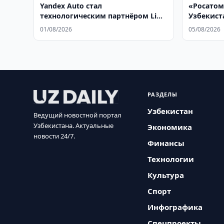
Yandex Auto стал
«Росатом
технологическим партнёром Li
Узбекист
Auto в Узбекистане
01/08/2026
05/08/2026
РАЗДЕЛЫ
Узбекистан
Ведущий новостной портал
Узбекистана. Актуальные
Экономика
новости 24/7.
Финансы
Технологии
Культура
Спорт
Инфографика
Спецпроекты