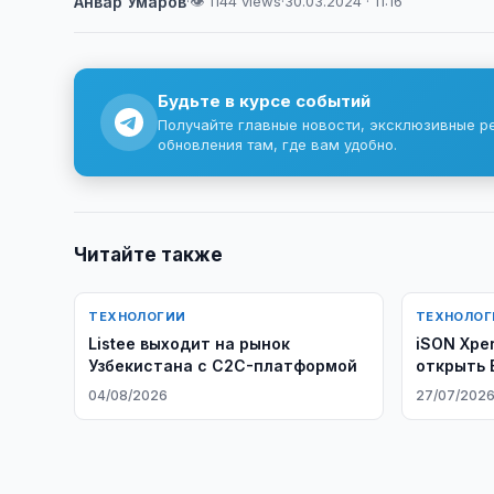
Анвар Умаров
·
👁 1144 views
·
30.03.2024 · 11:16
Будьте в курсе событий
Получайте главные новости, эксклюзивные р
обновления там, где вам удобно.
Читайте также
ТЕХНОЛОГИИ
ТЕХНОЛОГ
Listee выходит на рынок
iSON Xpe
Узбекистана с C2C-платформой
открыть 
Узбекист
04/08/2026
27/07/202