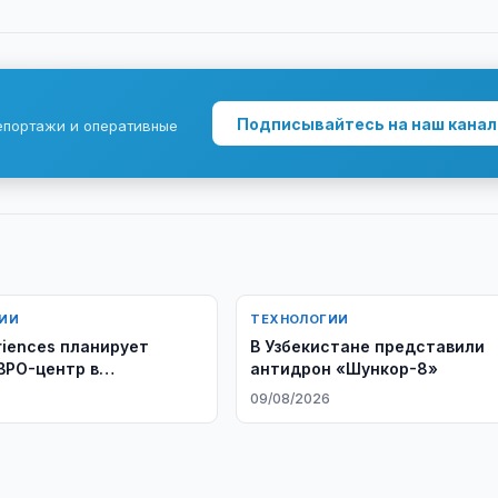
Подписывайтесь на наш канал
епортажи и оперативные
ИИ
ТЕХНОЛОГИИ
riences планирует
В Узбекистане представили
BPO-центр в
антидрон «Шункор-8»
ане
6
09/08/2026