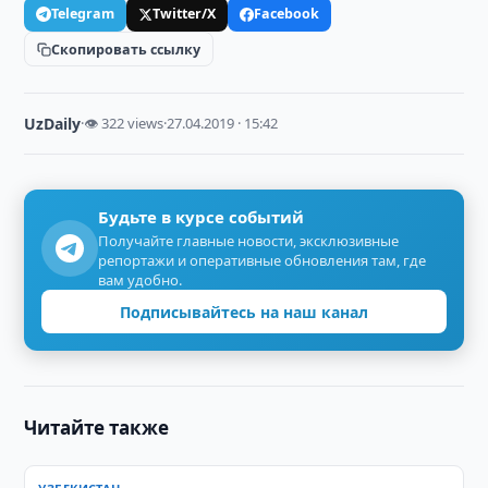
Telegram
Twitter/X
Facebook
Скопировать ссылку
UzDaily
·
👁 322 views
·
27.04.2019 · 15:42
Будьте в курсе событий
Получайте главные новости, эксклюзивные
репортажи и оперативные обновления там, где
вам удобно.
Подписывайтесь на наш канал
Читайте также