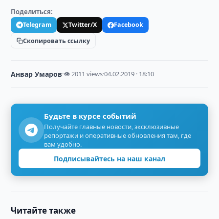
Поделиться:
Telegram
Twitter/X
Facebook
Скопировать ссылку
Анвар Умаров
·
👁 2011 views
·
04.02.2019 · 18:10
Будьте в курсе событий
Получайте главные новости, эксклюзивные
репортажи и оперативные обновления там, где
вам удобно.
Подписывайтесь на наш канал
Читайте также