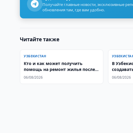
Получайте главные новости, эксклюзивные ре
обновления там, где вам удобно.
Читайте также
УЗБЕКИСТАН
УЗБЕКИСТА
Кто и как может получить
В Узбеки
помощь на ремонт жилья после
создават
пожара или стихийного бедствия
госучреж
06/08/2026
06/08/2026
в Узбекистане