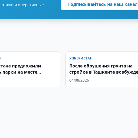
Подписывайтесь на наш канал
портажи и оперативные
Н
УЗБЕКИСТАН
стане предложили
После обрушения грунта на
ь парки на месте
стройке в Ташкенте возбужд
дений
уголовное дело
04/08/2026