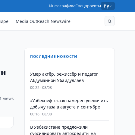
Инфографика
Спецпроекты
Ру
мире
Media OutReach Newswire
ПОСЛЕДНИЕ НОВОСТИ
ли
Умер актёр, режиссёр и педагог
Абдуманнон Убайдуллаев
00:22 · 08/08
1 views
«Узбекнефтегаз» намерен увеличить
добычу газа в августе и сентябре
00:16 · 08/08
В Узбекистане предложили
субсидировать автокредиты на