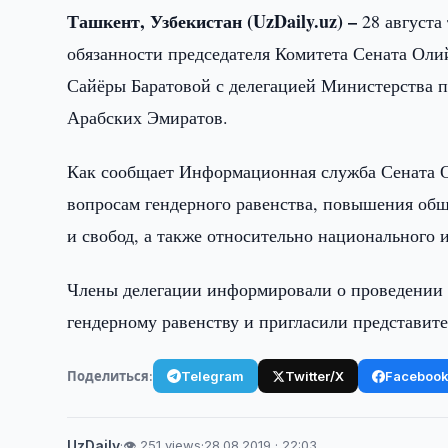
Ташкент, Узбекистан (
UzDaily.
uz) –
28 августа
обязанности председателя Комитета Сената Оли
Сайёры Баратовой с делегацией Министерства 
Арабских Эмиратов.
Как сообщает Информационная служба Сената О
вопросам гендерного равенства, повышения об
и свобод, а также относительно национального 
Члены делегации информировали о проведении в
гендерному равенству и пригласили представите
Поделиться:
Telegram
Twitter/X
Faceboo
UzDaily
·
👁 251 views
·
28.08.2019 · 22:03