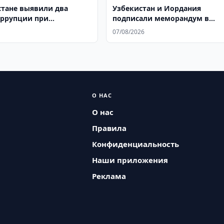
стане выявили два
Узбекистан и Иордания
оррупции при
подписали меморандум в
нии земли
аграрной науке
07/08/2026
О НАС
О нас
Правила
Конфиденциальность
Наши приложения
Реклама