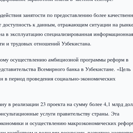
действия занятости по предоставлению более качествен
т доступность к данным, отражающим ситуации на рынк
едена в эксплуатацию специализированная информационна
ти и трудовых отношений Узбекистана.
ному осуществлению амбициозной программы реформ в
едставительства Всемирного банка в Узбекистане. «Цель
ан в период проведения социально-экономических
у в реализации 23 проекта на сумму более 4,1 млрд дол
онсультационные услуги правительству страны. Эта
й экономики и осуществлению макроэкономических рефор
м хозяйством и водными ресурсами, развитию энергети