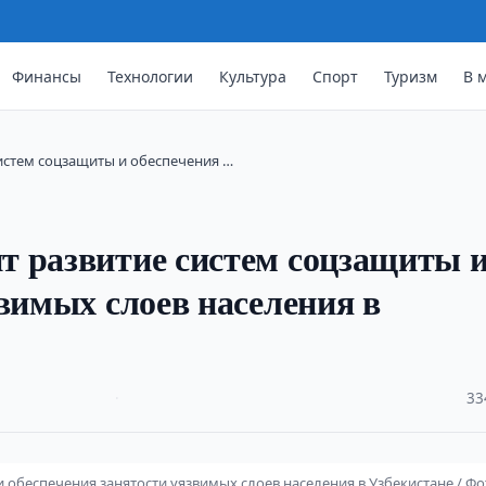
Финансы
Технологии
Культура
Спорт
Туризм
В 
истем соцзащиты и обеспечения …
т развитие систем соцзащиты 
звимых слоев населения в
·
33
обеспечения занятости уязвимых слоев населения в Узбекистане / Фо