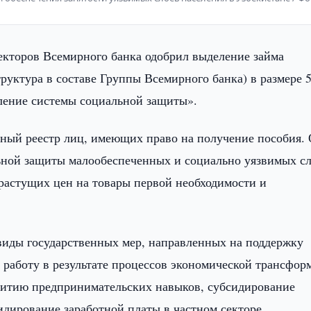
екторов Всемирного банка одобрил выделение займа
уктура в составе Группы Всемирного банка) в размере 
ление системы социальной защиты».
диный реестр лиц, имеющих право на получение пособия.
ьной защиты малообеспеченных и социально уязвимых с
растущих цен на товары первой необходимости и
виды государственных мер, направленных на поддержку
 работу в результате процессов экономической трансфор
звитию предпринимательских навыков, субсидирование
идирование заработной платы в частном секторе.