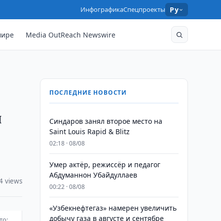
Инфографика
Спецпроекты
Ру
мире
Media OutReach Newswire
ПОСЛЕДНИЕ НОВОСТИ
и
Синдаров занял второе место на
Saint Louis Rapid & Blitz
02:18 · 08/08
Умер актёр, режиссёр и педагог
Абдуманнон Убайдуллаев
4 views
00:22 · 08/08
«Узбекнефтегаз» намерен увеличить
добычу газа в августе и сентябре
то: