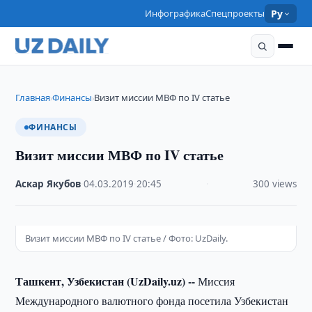
Инфографика
Спецпроекты
Ру
Главная
Финансы
Визит миссии МВФ по IV статье
›
›
ФИНАНСЫ
Визит миссии МВФ по IV статье
Аскар Якубов
·
04.03.2019
·
20:45
·
300 views
Визит миссии МВФ по IV статье / Фото: UzDaily.
Ташкент, Узбекистан (UzDaily.uz) --
Миссия
Международного валютного фонда посетила Узбекистан