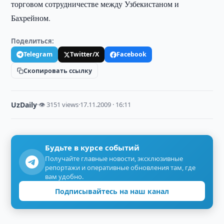
торговом сотрудничестве между Узбекистаном и
Бахрейном.
Поделиться:
Telegram
Twitter/X
Facebook
Скопировать ссылку
UzDaily
·
👁 3151 views
·
17.11.2009 · 16:11
Будьте в курсе событий
Получайте главные новости, эксклюзивные
репортажи и оперативные обновления там, где
вам удобно.
Подписывайтесь на наш канал