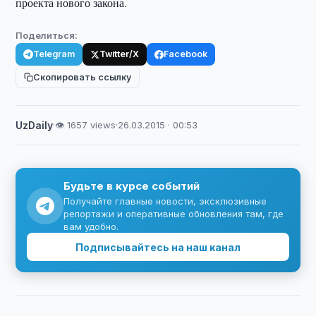
проекта нового закона.
Поделиться:
Telegram
Twitter/X
Facebook
Скопировать ссылку
UzDaily
·
👁 1657 views
·
26.03.2015 · 00:53
Будьте в курсе событий
Получайте главные новости, эксклюзивные
репортажи и оперативные обновления там, где
вам удобно.
Подписывайтесь на наш канал