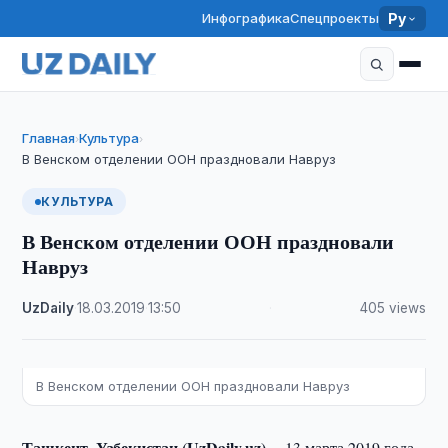
Инфографика
Спецпроекты
Ру
Главная
Культура
›
›
В Венском отделении ООН праздновали Навруз
КУЛЬТУРА
В Венском отделении ООН праздновали
Навруз
UzDaily
·
18.03.2019
·
13:50
·
405 views
В Венском отделении ООН праздновали Навруз
Ташкент, Узбекистан (UzDaily.uz) --
13 марта 2019 года