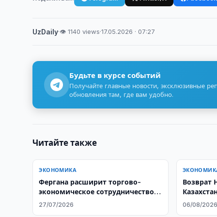
UzDaily
·
👁 1140 views
·
17.05.2026 · 07:27
Будьте в курсе событий
Получайте главные новости, эксклюзивные ре
обновления там, где вам удобно.
Читайте также
ЭКОНОМИКА
ЭКОНОМИК
Фергана расширит торгово-
Возврат 
экономическое сотрудничество с
Казахста
Афганистаном
от голос
27/07/2026
06/08/202
парламен