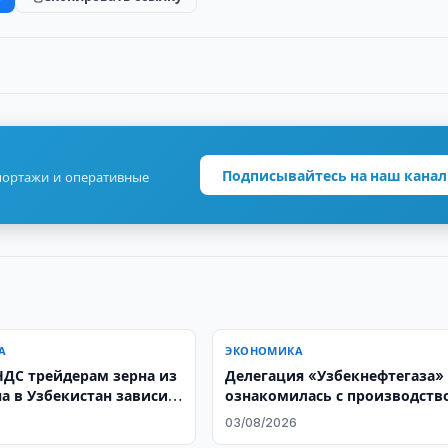
Подписывайтесь на наш канал
портажи и оперативные
А
ЭКОНОМИКА
НДС трейдерам зерна из
Делегация «Узбекнефтегаза»
на в Узбекистан зависит
ознакомилась с производств
ования нового
буровых установок на заводе
6
03/08/2026
та
Honghua Group