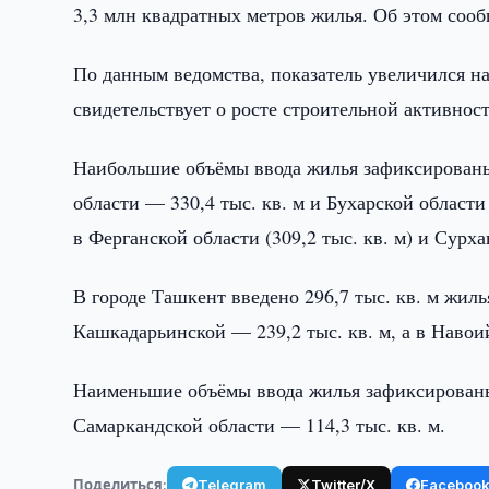
3,3 млн квадратных метров жилья. Об этом соо
По данным ведомства, показатель увеличился на
свидетельствует о росте строительной активност
Наибольшие объёмы ввода жилья зафиксированы 
области — 330,4 тыс. кв. м и Бухарской области
в Ферганской области (309,2 тыс. кв. м) и Сурха
В городе Ташкент введено 296,7 тыс. кв. м жиль
Кашкадарьинской — 239,2 тыс. кв. м, а в Навоий
Наименьшие объёмы ввода жилья зафиксированы 
Самаркандской области — 114,3 тыс. кв. м.
Поделиться:
Telegram
Twitter/X
Faceboo