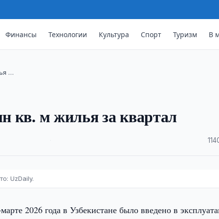
Финансы
Технологии
Культура
Спорт
Туризм
В 
лья …
лн кв. м жилья за квартал
·
114
о: UzDaily.
марте 2026 года в Узбекистане было введено в эксплуат