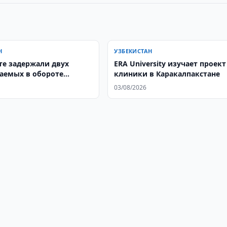
Н
УЗБЕКИСТАН
те задержали двух
ERA University изучает проект
аемых в обороте
клиники в Каракалпакстане
ктивов
03/08/2026