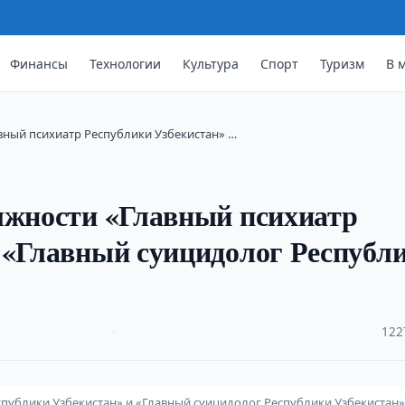
Финансы
Технологии
Культура
Спорт
Туризм
В 
вный психиатр Республики Узбекистан» …
лжности «Главный психиатр
 «Главный суицидолог Республ
·
122
спублики Узбекистан» и «Главный суицидолог Республики Узбекистан