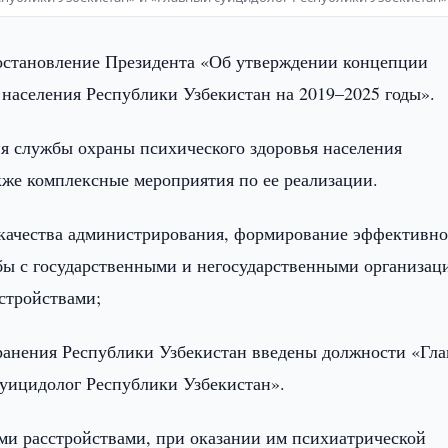
остановление Президента «Об утверждении концепции
 населения Республики Узбекистан на 2019–2025 годы».
я службы охраны психического здоровья населения
кже комплексные мероприятия по ее реализации.
качества администрирования, формирование эффективн
бы с государственными и негосударственными организац
стройствами;
ранения Республики Узбекистан введены должности «Гл
уицидолог Республики Узбекистан».
ми расстройствами, при оказании им психиатрической