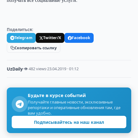
Поделиться:
Telegram
Twitter/X
Facebook
Скопировать ссылку
UzDaily
·
👁 482 views
·
23.04.2019 · 01:12
Будьте в курсе событий
Получайте главные новости, эксклюзивные
репортажи и оперативные обновления там, где
вам удобно.
Подписывайтесь на наш канал