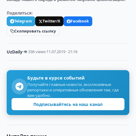
Поделиться:
Telegram
Twitter/X
Facebook
Скопировать ссылку
UzDaily
·
👁 336 views
·
11.07.2019 · 21:16
Будьте в курсе событий
Получайте главные новости, эксклюзивные
репортажи и оперативные обновления там, где
вам удобно.
Подписывайтесь на наш канал