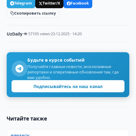
Telegram
Twitter/X
Facebook
Скопировать ссылку
UzDaily
·
👁 57105 views
·
23.12.2025 · 14:20
Будьте в курсе событий
Получайте главные новости, эксклюзивные
репортажи и оперативные обновления там, где
вам удобно.
Подписывайтесь на наш канал
Читайте также
ФИНАНСЫ