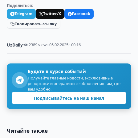
Поделиться:
Telegram
Twitter/X
Facebook
Скопировать ссылку
UzDaily
·
👁 2389 views
·
05.02.2025 · 00:16
Будьте в курсе событий
Получайте главные новости, эксклюзивные
репортажи и оперативные обновления там, где
вам удобно.
Подписывайтесь на наш канал
Читайте также