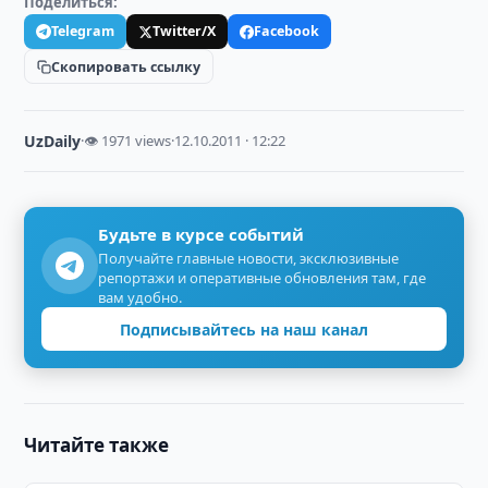
Поделиться:
Telegram
Twitter/X
Facebook
Скопировать ссылку
UzDaily
·
👁 1971 views
·
12.10.2011 · 12:22
Будьте в курсе событий
Получайте главные новости, эксклюзивные
репортажи и оперативные обновления там, где
вам удобно.
Подписывайтесь на наш канал
Читайте также