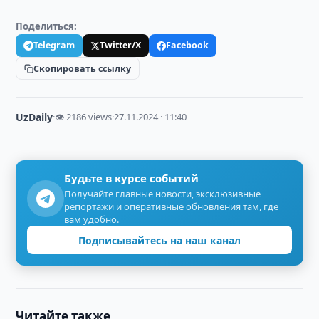
Поделиться:
Telegram
Twitter/X
Facebook
Скопировать ссылку
UzDaily
·
👁 2186 views
·
27.11.2024 · 11:40
Будьте в курсе событий
Получайте главные новости, эксклюзивные
репортажи и оперативные обновления там, где
вам удобно.
Подписывайтесь на наш канал
Читайте также