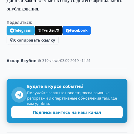
Данный Закон вступает в силу со дня его официального
опубликования.
Поделиться:
Telegram
Twitter/X
Facebook
Скопировать ссылку
Аскар Якубов
·
👁 319 views
·
03.09.2019 · 14:51
Будьте в курсе событий
Получайте главные новости, эксклюзивные
репортажи и оперативные обновления там, где
вам удобно.
Подписывайтесь на наш канал