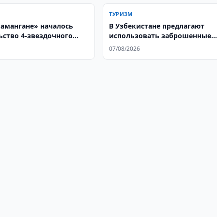
ТУРИЗМ
Намангане» началось
В Узбекистане предлагают
ьство 4-звездочного
использовать заброшенные
аэродромы для туризма
07/08/2026