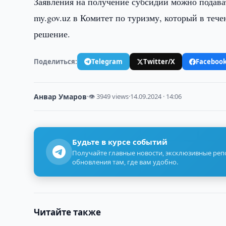
Заявления на получение субсидий можно подава
my.gov.uz в Комитет по туризму, который в теч
решение.
Поделиться:
Telegram
Twitter/X
Faceboo
Анвар Умаров
·
👁 3949 views
·
14.09.2024 · 14:06
Будьте в курсе событий
Получайте главные новости, эксклюзивные ре
обновления там, где вам удобно.
Читайте также