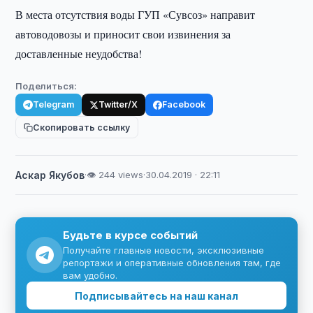
В места отсутствия воды ГУП «Сувсоз» направит
автоводовозы и приносит свои извинения за
доставленные неудобства!
Поделиться:
Telegram
Twitter/X
Facebook
Скопировать ссылку
Аскар Якубов
·
👁 244 views
·
30.04.2019 · 22:11
Будьте в курсе событий
Получайте главные новости, эксклюзивные
репортажи и оперативные обновления там, где
вам удобно.
Подписывайтесь на наш канал