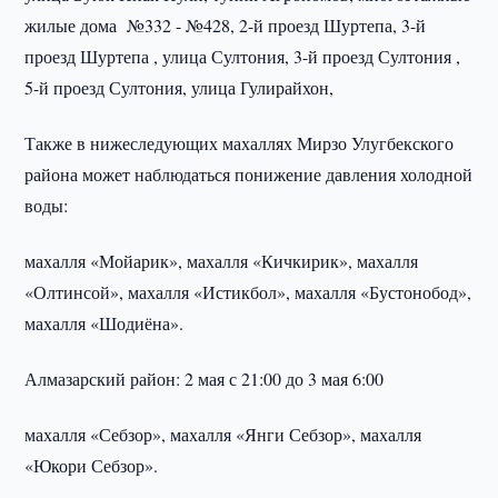
жилые дома №332 - №428, 2-й проезд Шуртепа, 3-й
проезд Шуртепа , улица Султония, 3-й проезд Султония ,
5-й проезд Султония, улица Гулирайхон,
Также в нижеследующих махаллях Мирзо Улугбекского
района может наблюдаться понижение давления холодной
воды:
махалля «Мойарик», махалля «Кичкирик», махалля
«Олтинсой», махалля «Истикбол», махалля «Бустонобод»,
махалля «Шодиёна».
Алмазарский район: 2 мая с 21:00 до 3 мая 6:00
махалля «Себзор», махалля «Янги Себзор», махалля
«Юкори Себзор».