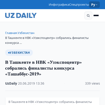
Инфографика
Спецпроекты
Ру
Главная
Узбекистан
›
›
В Ташкенте в НВК «Узэкспоцентр» собрались финалисты
конкурса …
УЗБЕКИСТАН
В Ташкенте в НВК «Узэкспоцентр»
собрались финалисты конкурса
«Ташаббус-2019»
UzDaily
·
20.06.2019
·
13:36
·
339 views
В Ташкенте в НВК «Узэкспоцентр» собрались финалисты