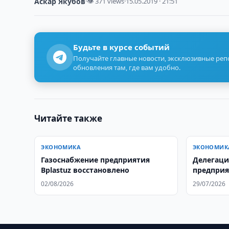
Аскар Якубов
·
👁 371 views
·
15.05.2019 · 21:51
Будьте в курсе событий
Получайте главные новости, эксклюзивные ре
обновления там, где вам удобно.
Читайте также
ЭКОНОМИКА
ЭКОНОМИК
Газоснабжение предприятия
Делегаци
Bplastuz восстановлено
предприят
Elektroshi
02/08/2026
29/07/2026