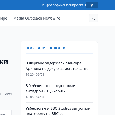
Инфографика
Спецпроекты
Ру
мире
Media OutReach Newswire
ПОСЛЕДНИЕ НОВОСТИ
ки
В Фергане задержали Мансура
Арипова по делу о вымогательстве
16:20 · 09/08
В Узбекистане представили
антидрон «Шункор-8»
1 views
16:00 · 09/08
Узбекистан и BBC Studios запустили
платформу на BBC.com
ower