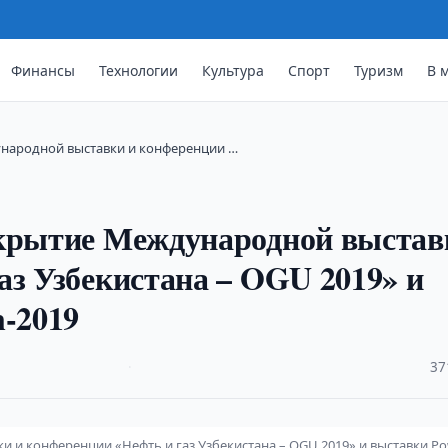
Финансы
Технологии
Культура
Спорт
Туризм
В 
ународной выставки и конференции …
ткрытие Международной выстав
аз Узбекистана – OGU 2019» и
n-2019
·
37
 и конференции «Нефть и газ Узбекистана – OGU 2019» и выставки P