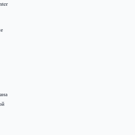
nter
ие
ана
ой