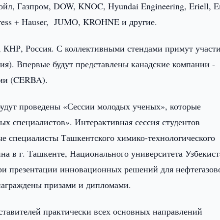
йл, Газпром, DOW, KNOC, Hyundai Engineering, Eriell, E
ndress + Hauser, JUMO, KROHNE и другие.
 КНР, Россия. С коллективными стендами примут участ
сия). Впервые будут представлены канадские компании -
зии (CERBA).
будут проведены «Сессии молодых ученых», которые
ых специалистов». Интерактивная сессия студентов
ые специалисты Ташкентского химико-технологического
на в г. Ташкенте, Национального университета Узбекист
юри презентации инновационных решений для нефтегазов
т награждены призами и дипломами.
дставителей практически всех основных направлений