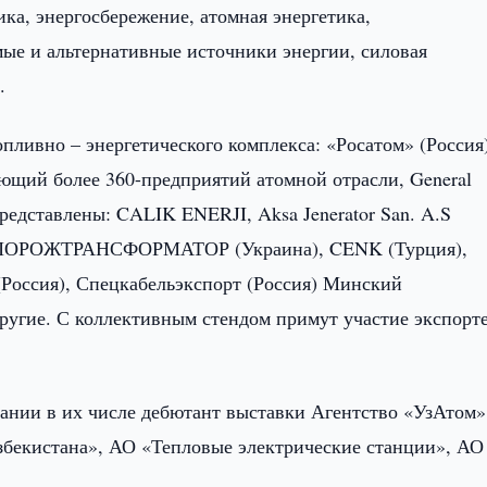
ика, энергосбережение, атомная энергетика,
мые и альтернативные источники энергии, силовая
.
пливно – энергетического комплекса: «Росатом» (Россия)
ющий более 360-предприятий атомной отрасли, General
редставлены: CALIK ENERJI, Aksa Jenerator San. A.S
ЗАПОРОЖТРАНСФОРМАТОР (Украина), CENK (Турция),
Россия), Спецкабельэкспорт (Россия) Минский
другие. С коллективным стендом примут участие экспорт
ании в их числе дебютант выставки Агентство «УзАтом»
збекистана», АО «Тепловые электрические станции», АО