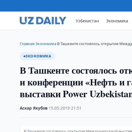
Узбекистан
Экономика
Главная
Экономика
В Ташкенте состоялось открытие Межд
›
›
ЭКОНОМИКА
В Ташкенте состоялось о
и конференции «Нефть и г
выставки Power Uzbekista
Аскар Якубов
·
15.05.2019
·
21:51
В Ташкенте состоялось открытие Международной выставки