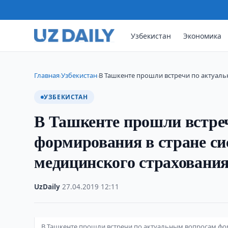
Узбекистан
Экономика
Главная
Узбекистан
В Ташкенте прошли встречи по актуал
›
›
УЗБЕКИСТАН
В Ташкенте прошли встре
формирования в стране си
медицинского страховани
UzDaily
·
27.04.2019
·
12:11
В Ташкенте прошли встречи по актуальным вопросам фо