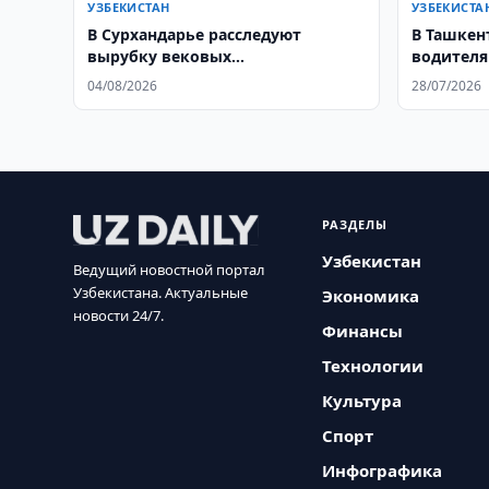
УЗБЕКИСТАН
УЗБЕКИСТА
В Сурхандарье расследуют
В Ташкен
вырубку вековых
водителя
можжевельников
04/08/2026
28/07/2026
РАЗДЕЛЫ
Узбекистан
Ведущий новостной портал
Узбекистана. Актуальные
Экономика
новости 24/7.
Финансы
Технологии
Культура
Спорт
Инфографика