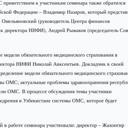
 приветствием к участникам семинара также обратился
ской Федерации – Владимир Назаров, который представ
й Омельяновский (руководитель Центра финансов
ик директора НИФИ), Андрей Рыжаков (председатель Сов
е модели обязательного медицинского страхования в
ректора НИФИ Николай Авксентьев. Докладчик в своей
ределение модели обязательного медицинского страхова
ы ОМС; актуальные проблемы здравоохранения респуб
дели ОМС. В процессе обсуждения темы участники
едрения в Узбекистане системы ОМС, которое будет
 в работе семинара участвовали: директор – Жахонгир