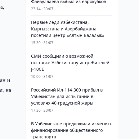
Файзуллаева выбыл из еврокубков
а,
23:14 · 30/07
Первые леди Узбекистана,
Кыргызстана и Азербайджана
посетили центр «Алтын Балалык»
о
15:30 · 31/07
СМИ сообщили о возможной
поставке Узбекистану истребителей
J-10CE
10:00 · 31/07
ан и
я, на
Российский Ил-114-300 прибыл в
Узбекистан для испытаний в
условиях 40-градусной жары
17:30 · 30/07
В Узбекистане предложили изменить
финансирование общественного
транспорта