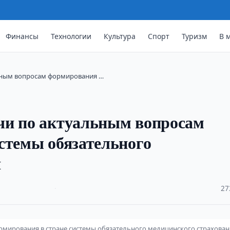
Финансы
Технологии
Культура
Спорт
Туризм
В 
ьным вопросам формирования …
чи по актуальным вопросам
стемы обязательного
я
·
27
рмирования в стране системы обязательного медицинского страхова