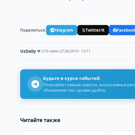
Поделиться:
Telegram
Twitter/X
Faceboo
UzDaily
·
👁 273 views
·
27.04.2019 · 12:11
Будьте в курсе событий
Получайте главные новости, эксклюзивные ре
обновления там, где вам удобно.
Читайте также