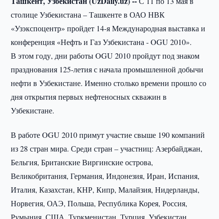
Ташкент, Узбекистан (UzDaily.uz) --
С 11 по 13 мая в
столице Узбекистана – Ташкенте в ОАО НВК
«Узэкспоцентр» пройдет 14-я Международная выставка и
конференция «Нефть и Газ Узбекистана - OGU 2010».
В этом году, дни работы OGU 2010 пройдут под знаком
празднования 125-летия с начала промышленной добычи
нефти в Узбекистане. Именно столько времени прошло со
дня открытия первых нефтеносных скважин в
Узбекистане.
В работе OGU 2010 примут участие свыше 190 компаний
из 28 стран мира. Среди стран – участниц: Азербайджан,
Бельгия, Британские Виргинские острова,
Великобритания, Германия, Индонезия, Иран, Испания,
Италия, Казахстан, КНР, Кипр, Малайзия, Нидерланды,
Норвегия, ОАЭ, Польша, Республика Корея, Россия,
Румыния, США, Туркменистан, Турция, Узбекистан,