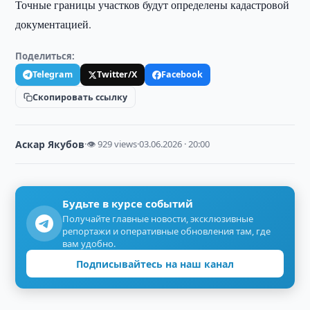
Точные границы участков будут определены кадастровой
документацией.
Поделиться:
Telegram
Twitter/X
Facebook
Скопировать ссылку
Аскар Якубов
·
👁 929 views
·
03.06.2026 · 20:00
Будьте в курсе событий
Получайте главные новости, эксклюзивные
репортажи и оперативные обновления там, где
вам удобно.
Подписывайтесь на наш канал