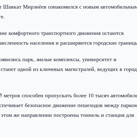
т Шавкат Мирзиёев ознакомился с новым автомобильны
е.
ние комфортного транспортного движения остаются
 численность населения и расширяются городские границ
оявились парк, жилые комплексы, университет и
станет одной из ключевых магистралей, ведущих в город
 метров способен пропускать более 10 тысяч автомобил
беспечивает безопасное движение пешеходов между парко
этом же направлении построены тоннель и станция для