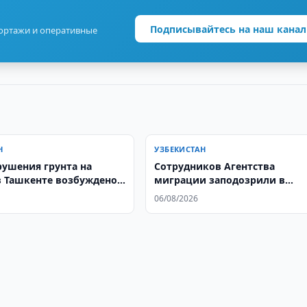
Подписывайтесь на наш канал
портажи и оперативные
Н
УЗБЕКИСТАН
рушения грунта на
Сотрудников Агентства
в Ташкенте возбуждено
миграции заподозрили в
е дело
хищении 1 млрд. сумов
06/08/2026