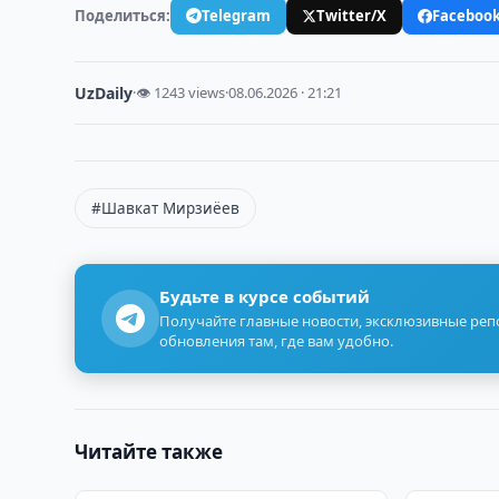
Поделиться:
Telegram
Twitter/X
Faceboo
UzDaily
·
👁 1243 views
·
08.06.2026 · 21:21
#Шавкат Мирзиёев
Будьте в курсе событий
Получайте главные новости, эксклюзивные ре
обновления там, где вам удобно.
Читайте также