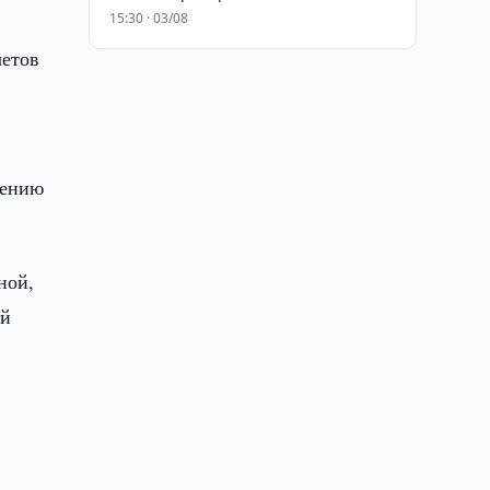
15:30 · 03/08
четов
лению
ной,
ой