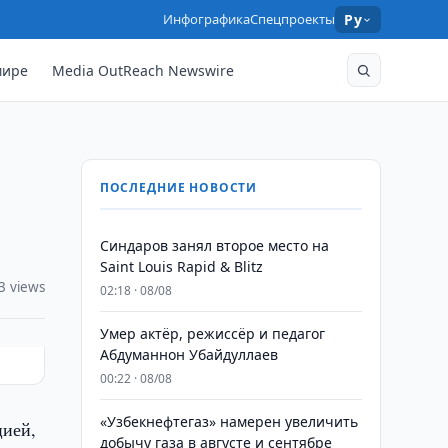
Инфографика
Спецпроекты
Ру
мире
Media OutReach Newswire
ПОСЛЕДНИЕ НОВОСТИ
Синдаров занял второе место на
Saint Louis Rapid & Blitz
3 views
02:18 · 08/08
Умер актёр, режиссёр и педагог
Абдуманнон Убайдуллаев
00:22 · 08/08
«Узбекнефтегаз» намерен увеличить
цией,
добычу газа в августе и сентябре