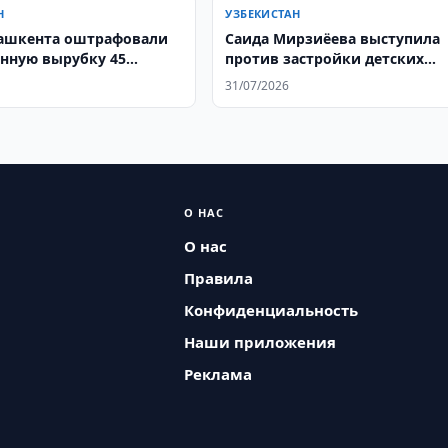
Н
УЗБЕКИСТАН
ашкента оштрафовали
Саида Мирзиёева выступила
онную вырубку 45
против застройки детских
площадок
31/07/2026
О НАС
О нас
Правила
Конфиденциальность
Наши приложения
Реклама