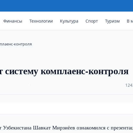
Финансы
Технологии
Культура
Спорт
Туризм
В 
мплаенс-контроля
ят систему комплаенс-контроля
·
124
т Узбекистана Шавкат Мирзиёев ознакомился с презента