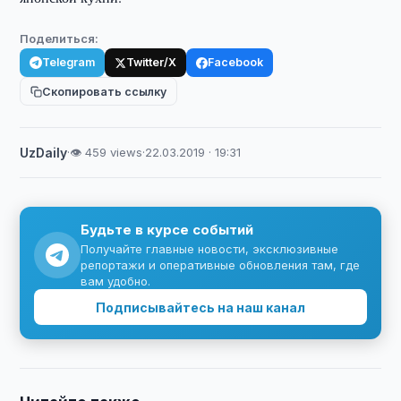
Поделиться:
Telegram
Twitter/X
Facebook
Скопировать ссылку
UzDaily
·
👁 459 views
·
22.03.2019 · 19:31
Будьте в курсе событий
Получайте главные новости, эксклюзивные
репортажи и оперативные обновления там, где
вам удобно.
Подписывайтесь на наш канал