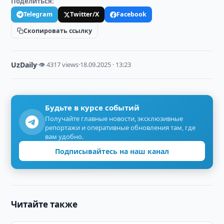
Поделиться:
Telegram
Twitter/X
Facebook
Скопировать ссылку
UzDaily
·
👁 4317 views
·
18.09.2025 · 13:23
Будьте в курсе событий
Получайте главные новости, эксклюзивные
репортажи и оперативные обновления там, где
вам удобно.
Подписывайтесь на наш канал
Читайте также