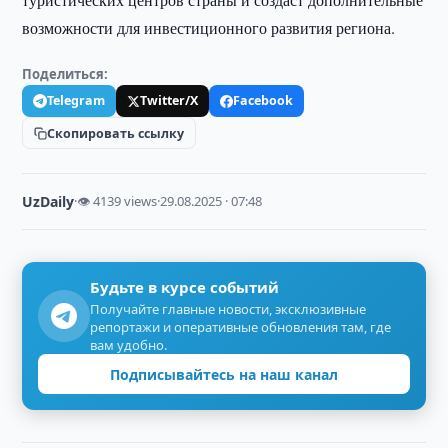
возможности для инвестиционного развития региона.
Поделиться:
Telegram
Twitter/X
Facebook
Скопировать ссылку
UzDaily
·
👁 4139 views
·
29.08.2025 · 07:48
Будьте в курсе событий
Получайте главные новости, эксклюзивные
репортажи и оперативные обновления там, где
вам удобно.
Подписывайтесь на наш канал