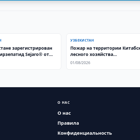
Н
УЗБЕКИСТАН
стане зарегистрирован
Пожар на территории Китабс
ирзепатид Sejaro® от
лесного хозяйства
 для терапии
Кашкадарьинской области
01/08/2026
 и сахарного диабета 2
оперативно ликвидирован
О НАС
О нас
Правила
Конфиденциальность