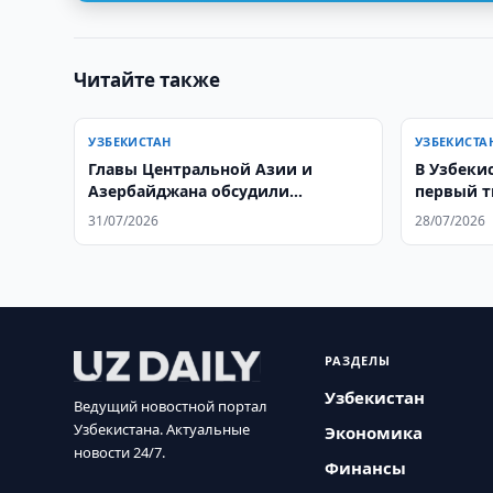
Читайте также
УЗБЕКИСТАН
УЗБЕКИСТА
Главы Центральной Азии и
В Узбеки
Азербайджана обсудили
первый т
развитие региона и приняли
ГЕРОФАРМ
31/07/2026
28/07/2026
совместную декларацию
ожирения
типа
РАЗДЕЛЫ
Узбекистан
Ведущий новостной портал
Узбекистана. Актуальные
Экономика
новости 24/7.
Финансы