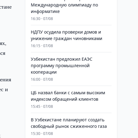
Международную олимпиаду по
стане
информатике
16:30 · 07/08
НДПУ осудила проверки домов и
унижение граждан чиновниками
ях,
16:15 · 07/08
ься
Узбекистан предложил ЕАЭС
программу промышленной
кооперации
нения
16:00 · 07/08
ес и
ЦБ назвал банки с самым высоким
индексом обращений клиентов
15:45 · 07/08
В Узбекистане планируют создать
свободный рынок сжиженного газа
15:30 · 07/08
х