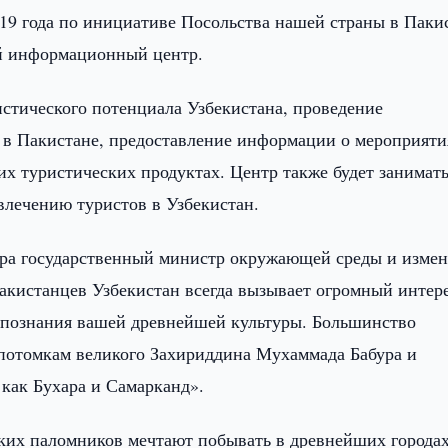
019 года по инициативе Посольства нашей страны в Паки
ий информационный центр.
стического потенциала Узбекистана, проведение
 в Пакистане, предоставление информации о мероприяти
х туристических продуктах. Центр также будет занимат
лечению туристов в Узбекистан.
ра государственный министр окружающей среды и изме
пакистанцев Узбекистан всегда вызывает огромный интер
о познания вашей древнейшей культуры. Большинство
к потомкам великого Захириддина Мухаммада Бабура и
 как Бухара и Самарканд».
ких паломников мечтают побывать в древнейших города