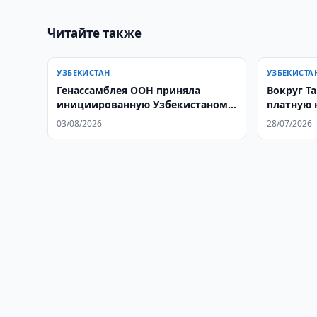
Читайте также
УЗБЕКИСТАН
УЗБЕКИСТА
Генассамблея ООН приняла
Вокруг Т
инициированную Узбекистаном
платную 
резолюцию о роли парламентов
млрд
03/08/2026
28/07/2026
в социальном развитии