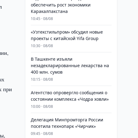
обеспечить рост экономики
л
Каракалпакстана
10:45 · 08/08
«Узтекстильпром» обсудил новые
проекты с китайской Yifa Group
10:30 · 08/08
лии,
​​​​​​​В Ташкенте изъяли
незадекларированные лекарства на
400 млн. сумов
ых
10:15 · 08/08
х при
Агентство опровергло сообщения о
состоянии комплекса «Чодра ховли»
10:00 · 08/08
Делегация Минпромторга России
посетила технопарк «Чирчик»
09:45 · 08/08
ы,