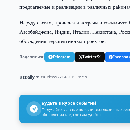
предлагаемые к реализации в различных районах
Наряду с этим, проведены встречи в хокимияте
Азербайджана, Индии, Италии, Пакистана, Рос
обсуждения перспективных проектов.
Поделиться:
Telegram
Twitter/X
Faceboo
UzDaily
·
👁 316 views
·
27.04.2019 · 15:19
Будьте в курсе событий
Получайте главные новости, эксклюзивные ре
обновления там, где вам удобно.