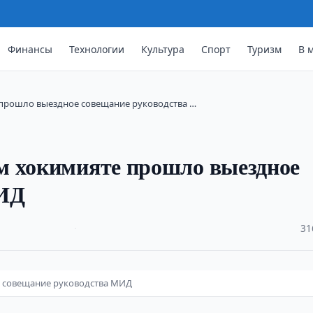
Финансы
Технологии
Культура
Спорт
Туризм
В 
прошло выездное совещание руководства …
м хокимияте прошло выездное
МИД
·
31
 совещание руководства МИД