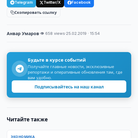
Telegram
Twitter/X
Facebook
Скопировать ссылку
Анвар Умаров
·
👁 658 views
·
25.02.2019 · 15:54
Будьте в курсе событий
Получайте главные новости, эксклюзивные
репортажи и оперативные обновления там, где
вам удобно.
Подписывайтесь на наш канал
Читайте также
ЭКОНОМИКА