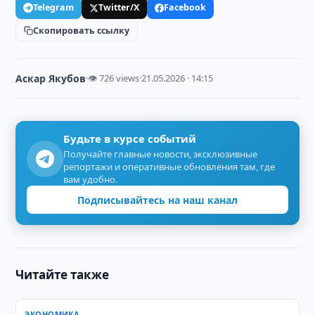
Telegram
Twitter/X
Facebook
Скопировать ссылку
Аскар Якубов
·
👁 726 views
·
21.05.2026 · 14:15
Будьте в курсе событий
Получайте главные новости, эксклюзивные
репортажи и оперативные обновления там, где
вам удобно.
Подписывайтесь на наш канал
Читайте также
ЭКОНОМИКА