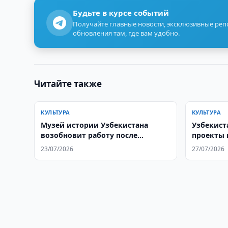
Будьте в курсе событий
Получайте главные новости, эксклюзивные ре
обновления там, где вам удобно.
Читайте также
КУЛЬТУРА
КУЛЬТУРА
Музей истории Узбекистана
Узбекист
возобновит работу после
проекты 
реконструкции
культурн
23/07/2026
27/07/2026