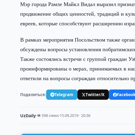
Мэр города Рамле Майкл Видал выразил признат
продвижение общих ценностей, традиций и куль
евреев, которые способствуют расширению израи
В рамках мероприятия Посольством также органи
обсуждены вопросы установления побратимски
Также состоялись встречи с группой граждан У
проинформированы о мерах, принимаемых в наш
ответили на вопросы сограждан относительно 
Поделиться:
Telegram
Twitter/X
Faceboo
UzDaily
·
👁 598 views
·
15.09.2019 · 20:36