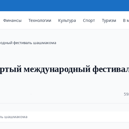
Финансы
Технологии
Культура
Спорт
Туризм
В 
ародный фестиваль шашмакома
вертый международный фестива
·
59
аль шашмакома