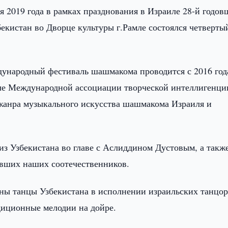
ря 2019 года в рамках празднования в Израиле 28-й годо
екистан во Дворце культуры г.Рамле состоялся четверты
ународный фестиваль шашмакома проводится с 2016 год
сле Международной ассоциации творческой интеллигенци
 жанра музыкального искусства шашмакома Израиля и
из Узбекистана во главе с Аслиддином Дустовым, а такж
вших наших соотечественников.
ны танцы Узбекистана в исполнении израильских танцор
диционные мелодии на дойре.