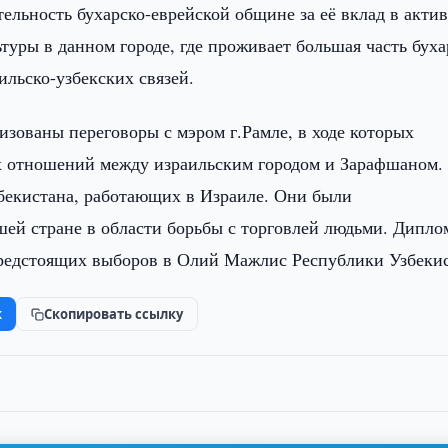
ельность бухарско-еврейской общине за её вклад в акти
туры в данном городе, где проживает большая часть бух
льско-узбекских связей.
зованы переговоры с мэром г.Рамле, в ходе которых
х отношений между израильским городом и Зарафшаном.
збекистана, работающих в Израиле. Они были
ей стране в области борьбы с торговлей людьми. Дипло
предстоящих выборов в Олий Мажлис Республики Узбекис
k
Скопировать ссылку