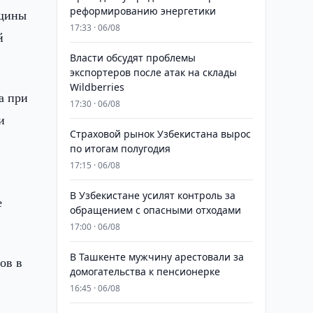
реформированию энергетики
вщины
17:33 · 06/08
й
Власти обсудят проблемы
экспортеров после атак на склады
Wildberries
а при
17:30 · 06/08
и
Страховой рынок Узбекистана вырос
по итогам полугодия
17:15 · 06/08
В Узбекистане усилят контроль за
е
обращением с опасными отходами
17:00 · 06/08
В Ташкенте мужчину арестовали за
ов в
домогательства к пенсионерке
16:45 · 06/08