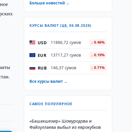
вное
Больше новостей →
арских
КУРСЫ ВАЛЮТ (ЦБ, 06.08.2026)
USD
11886,72 сумов
↓ 0.46%
EUR
13717,27 сумов
↓ 0.19%
маты
RUB
146,37 сумов
↓ 0.71%
тан.
Все курсы валют →
САМОЕ ПОПУЛЯРНОЕ
«Башакшехир» Шомуродова и
Файзуллаева выбыл из еврокубков