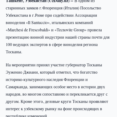
Ташкент, Узбекистан (UzDaily.uz) --
В одном из
старинных замков г.Флоренция (Италия) Посольство
Узбекистана в г.Риме при содействии Ассоциации
виноделия «Il Santuccio», итальянских компаний
«Marchesi de Frescobaldi» и «Tecnovite Group» провела
презентацию винной индустрии нашей страны почти для
100 ведущих экспертов в сфере виноделия региона
Тосканы.
На мероприятии принял участие губернатор Тосканы
Эуженио Джиани, который отметил, что богатство
историко-культурного наследия Флоренции и
Самарканда, занимающих особое место в истории двух
народов, во многом сопоставимо и перекликается друг с
другом. Кроме этого, деловые круги Тосканы проявляют
интерес к узбекскому рынку на фоне происходящих в
республике изменений.