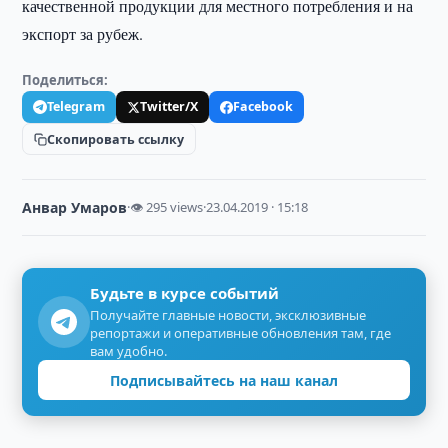
качественной продукции для местного потребления и на
экспорт за рубеж.
Поделиться:
Telegram
Twitter/X
Facebook
Скопировать ссылку
Анвар Умаров
·
👁 295 views
·
23.04.2019 · 15:18
Будьте в курсе событий
Получайте главные новости, эксклюзивные
репортажи и оперативные обновления там, где
вам удобно.
Подписывайтесь на наш канал