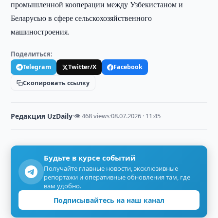
промышленной кооперации между Узбекистаном и
Беларусью в сфере сельскохозяйственного
машиностроения.
Поделиться:
Telegram
Twitter/X
Facebook
Скопировать ссылку
Редакция UzDaily
·
👁 468 views
·
08.07.2026 · 11:45
Будьте в курсе событий
Получайте главные новости, эксклюзивные
репортажи и оперативные обновления там, где
вам удобно.
Подписывайтесь на наш канал